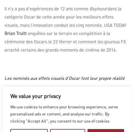
Il n’y a pas d’expériences de 12 ans comme
Boyhood
dans la
catégorie Oscar de cette année pour les meilleurs effets
visuels, mais l’innovation conduit les cinq nominés. USA TODAY
Brian Truitt
enquêtes sur le terrain en compétition à la
cérémonie des Oscars le 22 février et comment les gourous FX
arraché certains des grands moments de cinéma de 2014.
Les nominés aux effets visuels d’Oscar font leur propre réalité
We value your privacy
LOS ANGELES
|
VANCOUVER
|
MONTREAL
|
LUXEMBOURG
|
We use cookies to enhance your browsing experience, serve
HYDERABAD
|
BEIJING
|
SHANGHAI
|
SHENZHEN
|
personalised ads or content, and analyse our traffic. By
HONG KONG
clicking "Accept All", you consent to our use of cookies.
Copyright © 2026 Digital Domain