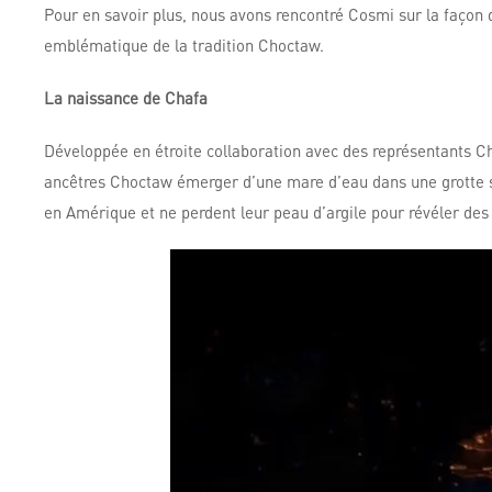
Pour en savoir plus, nous avons rencontré Cosmi sur la façon d
emblématique de la tradition Choctaw.
La naissance de Chafa
Développée en étroite collaboration avec des représentants Ch
ancêtres Choctaw émerger d’une mare d’eau dans une grotte sout
en Amérique et ne perdent leur peau d’argile pour révéler de