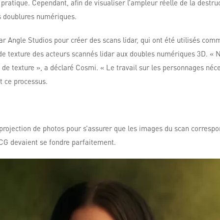
pratique. Cependant, afin de visualiser l’ampleur réelle de la destru
s doublures numériques.
ar Angle Studios pour créer des scans lidar, qui ont été utilisés co
 de texture des acteurs scannés lidar aux doubles numériques 3D. « N
 de texture », a déclaré Cosmi. « Le travail sur les personnages néce
nt ce processus.
la projection de photos pour s’assurer que les images du scan corres
 CG devaient se fondre parfaitement.