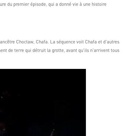
ure du premier épisode, qui a donné vie à une histoire
 ancêtre Choctaw, Chafa. La séquence voit Chafa et d’autres
de terre qui détruit la grotte, avant qu’ils n’arrivent tous