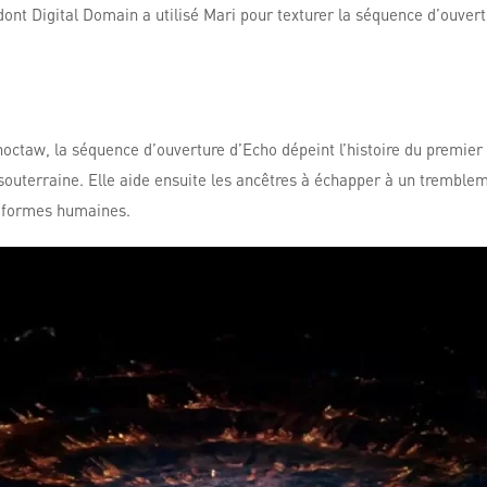
ont Digital Domain a utilisé Mari pour texturer la séquence d’ouvert
octaw, la séquence d’ouverture d’Echo dépeint l’histoire du premier
erraine. Elle aide ensuite les ancêtres à échapper à un tremblement 
s formes humaines.