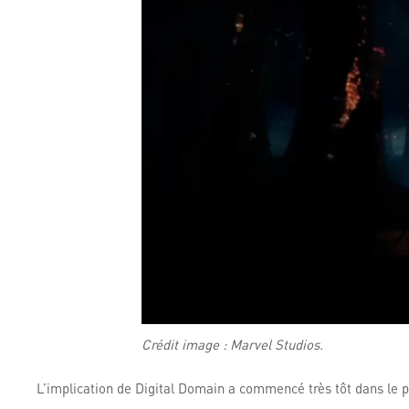
Crédit image : Marvel Studios.
L’implication de Digital Domain a commencé très tôt dans le p