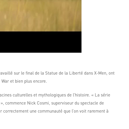
vaillé sur le final de la Statue de la Liberté dans X-Men, ont
 War et bien plus encore.
cines culturelles et mythologiques de l’histoire. « La série
e », commence Nick Cosmi, superviseur du spectacle de
ter correctement une communauté que l’on voit rarement à