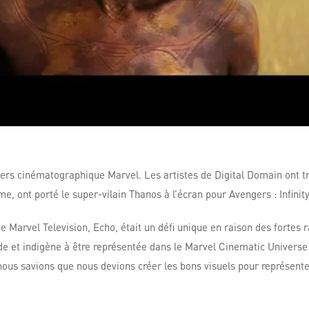
vers cinématographique Marvel. Les artistes de Digital Domain ont tra
 ont porté le super-vilain Thanos à l’écran pour Avengers : Infinity
Marvel Television, Echo, était un défi unique en raison des fortes ra
de et indigène à être représentée dans le Marvel Cinematic Univers
nous savions que nous devions créer les bons visuels pour représen