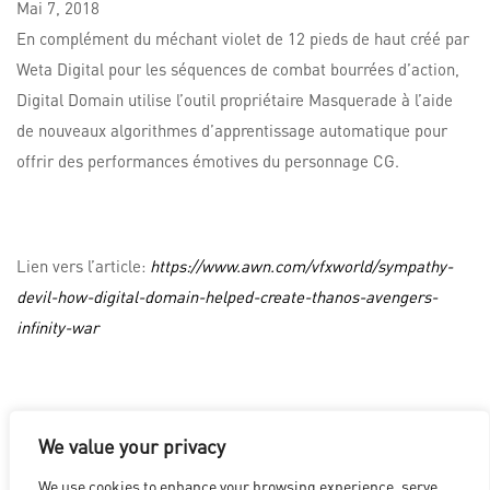
Mai
7,
2018
En complément du méchant violet de 12 pieds de haut créé par
Weta Digital pour les séquences de combat bourrées d’action,
Digital Domain utilise l’outil propriétaire Masquerade à l’aide
de nouveaux algorithmes d’apprentissage automatique pour
offrir des performances émotives du personnage CG.
Lien vers l’article:
https://www.awn.com/vfxworld/sympathy-
devil-how-digital-domain-helped-create-thanos-avengers-
infinity-war
We value your privacy
LOS ANGELES
|
VANCOUVER
|
MONTREAL
|
LUXEMBOURG
|
We use cookies to enhance your browsing experience, serve