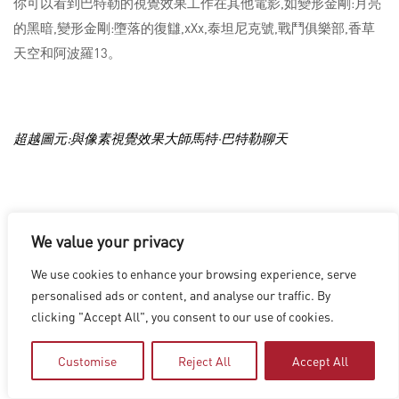
你可以看到巴特勒的視覺效果工作在其他電影,如變形金剛:月亮
的黑暗,變形金剛:墮落的復讎,xXx,泰坦尼克號,戰鬥俱樂部,香草
天空和阿波羅13。
超越圖元:與像素視覺效果大師馬特·巴特勒聊天
洛杉磯
|
溫哥華
|
蒙特利爾
|
盧森堡
|
海德拉巴
|
北京
|
上海
|
We value your privacy
台北
|
香港
Copyright © 2026 Digital Domain
We use cookies to enhance your browsing experience, serve
Privacy Policy
|
Terms of Use
personalised ads or content, and analyse our traffic. By
clicking "Accept All", you consent to our use of cookies.
Customise
Reject All
Accept All