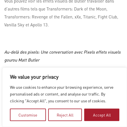
Vous pouvez voir les effets visuels de Butler travailler dans
d’autres films tels que Transformers: Dark of the Moon,
Transformers: Revenge of the Fallen, xXx, Titanic, Fight Club,
Vanilla Sky et Apollo 13.
Au-delà des pixels: Une conversation avec Pixels effets visuels
gourou Matt Butler
We value your privacy
LOS ANGELES
|
VANCOUVER
|
MONTREAL
|
LUXEMBOURG
|
We use cookies to enhance your browsing experience, serve
HYDERABAD
|
BEIJING
|
SHANGHAI
|
SHENZHEN
|
personalised ads or content, and analyse our traffic. By
HONG KONG
clicking "Accept All", you consent to our use of cookies.
Copyright © 2026 Digital Domain
Privacy Policy
|
Terms of Use
Customise
Reject All
Accept All