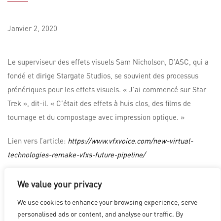
Janvier
2,
2020
Le superviseur des effets visuels Sam Nicholson, D’ASC, qui a
fondé et dirige Stargate Studios, se souvient des processus
prénériques pour les effets visuels. « J’ai commencé sur Star
Trek », dit-il. « C’était des effets à huis clos, des films de
tournage et du compostage avec impression optique. »
Lien vers l’article:
https://www.vfxvoice.com/new-virtual-
technologies-remake-vfxs-future-pipeline/
We value your privacy
LOS ANGELES
|
VANCOUVER
|
MONTREAL
|
LUXEMBOURG
|
We use cookies to enhance your browsing experience, serve
HYDERABAD
|
BEIJING
|
SHANGHAI
|
SHENZHEN
|
personalised ads or content, and analyse our traffic. By