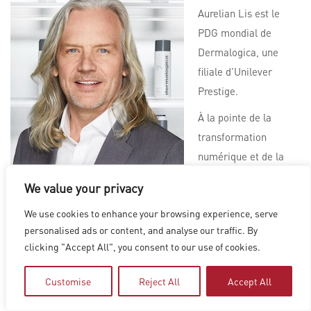
Aurelian Lis est le
PDG mondial de
Dermalogica, une
filiale d’Unilever
Prestige.
À la pointe de la
transformation
numérique et de la
connaissance des
We value your privacy
consommateurs, Lis a rapidement développé l’entreprise en
We use cookies to enhance your browsing experience, serve
tant que marque mondiale de soins de la peau professionnels
personalised ads or content, and analyse our traffic. By
#1.
clicking "Accept All", you consent to our use of cookies.
Entre 2010 et 2015, Lis a été directeur général des Amériques
pour Benefit Cosmetics, une filiale de LVMH.
Customise
Reject All
Accept All
Il y a assumé l’entière responsabilité des activités américaines,