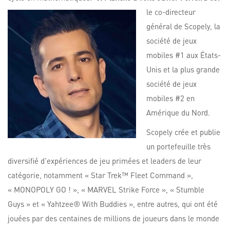
le co-directeur
général de Scopely, la
société de jeux
mobiles #1 aux États-
Unis et la plus grande
société de jeux
mobiles #2 en
Amérique du Nord.
Scopely crée et publie
un portefeuille très
diversifié d’expériences de jeu primées et leaders de leur
catégorie, notamment « Star Trek™ Fleet Command »,
« MONOPOLY GO ! », « MARVEL Strike Force », « Stumble
Guys » et « Yahtzee® With Buddies », entre autres, qui ont été
jouées par des centaines de millions de joueurs dans le monde