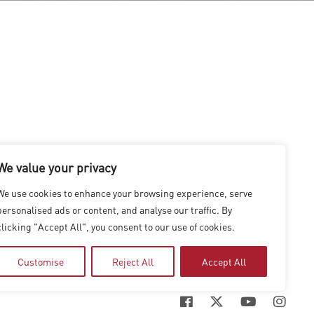
We value your privacy
 cinéma et de la télévision aux États-Unis. Lisez l’article
We use cookies to enhance your browsing experience, serve
personalised ads or content, and analyse our traffic. By
clicking "Accept All", you consent to our use of cookies.
Customise
Reject All
Accept All
|
SHANGHAI
|
SHENZHEN
|
HONG KONG