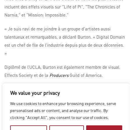
incluent des effets visuels sur "Life of Pi", "The Chronicles of
Narnia," et "Mission: Impossible."
« Je suis ravi de me joindre à un groupe d’artistes aussi
talentueux et remarquables, a déclaré Burton. « Digital Domain
est un chef de file de l’industrie depuis plus de deux décennies.
»
Diplômé de l’UCLA, Burton est également membre de visual
Effects Society et de la
Producers
Guild of America.
We value your privacy
LOS ANGELES
|
VANCOUVER
|
MONTREAL
|
LUXEMBOURG
|
We use cookies to enhance your browsing experience, serve
HYDERABAD
|
BEIJING
|
SHANGHAI
|
SHENZHEN
|
personalised ads or content, and analyse our traffic. By
HONG KONG
clicking "Accept All", you consent to our use of cookies.
Copyright © 2026 Digital Domain
Privacy Policy
|
Terms of Use