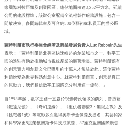
家國際科技巨頭及創業園區，總佔地面積達3,252平方米。延續
公司的建設標準，該辦公室配備全流程製作服務設施，包含一
間放映室、多間編輯室及可容納500位藝術家和員工的辦公區
域。
蒙特利爾市執行委員會經濟及商業發展負責人
Luc Rabouin
先生
表示：「蒙特利爾是北美區快速崛起的創業城市之一。數字王
國的進駐有助於推動城市視效產業的顯著增長。蒙特利爾獨有
的創意實力和創新文化已吸引約十萬人才常駐於此，這使蒙特
利爾蛻變為世界數碼創意中心。就蒙特利爾而言，創意是真正
的原動力，我們相信數字王國將充分利用這一優勢。」
自1993年起，數字王國一直處於視覺特效領域的前列，曾憑藉
《鐵達尼號》、《奇幻逆緣》、《復仇者聯盟3：無限之戰》及
《挑戰者1號》等電影多次贏得奧斯卡金像獎及提名，其藝術家
和科學家更8度榮獲奧斯卡科技成就獎、37座克里奧國際廣告