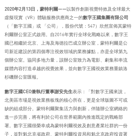
2020
年
2
月
13
日，蒙特利爾
——
以製作創新視覺特效及全球最大
虛擬現實（VR）體驗服務供應商之一的
數字王國集團有限公司
（「數字王國」或 「公司」，股份代號：547）欣然宣佈其蒙特
利爾辦公室正式啟用。自2016年實行全球化戰略以來，數字王
國已相繼於北京、上海及海德拉巴成立辦公室，蒙特利爾是公
司新近建設的第四個專注視效領域的業務據點，亦是全球第九
個辦公室。協同多地力量，該辦公室致力為電影、劇集和串流
媒體內容打造卓越的視覺效果，並向數字王國視效業務重鎮洛
杉磯辦公室匯報。
數字王國
CEO
兼執行董事謝安先生
表示：「對數字王國來說，
北美區市場是視效業務板塊的核心所在，更是全球版圖不可或
缺的組成部分。蒙特利爾聚集活力與創新，伴隨辦公室網絡的
進一步完善，將有利於公司在世界範圍內推進既定的戰略部
署。數字王國很榮幸成為蒙特利爾視效及創意產業社群的一份
子，並對魁北克省政府、蒙特利爾投資局和魁北克政府投資署