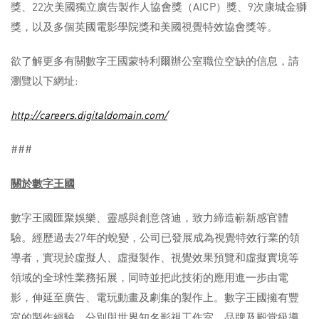
獎、22次美國獨立廣告製作人協會獎（AICP）獎、9次康城金獅
獎，以及多個英國電影學院獎和美國視覺特效協會獎等。
欲了解更多有關數字王國蒙特利爾辦公室職位空缺的信息，請
瀏覽以下網址:
http://careers.digitaldomain.com/
###
關於數字王國
數字王國匯聚娛樂、靈感與創意啓迪，致力締造嶄新感官體
驗。經歷過去27年的蛻變，公司已發展成為視覺特效行業的領
導者，實現於虛擬人、虛擬製作、視覺效果預覽和虛擬實境等
領域的全球性業務拓展，同時並把此技術的應用進一步由電
影，伸延至廣告、電玩動畫及劇集的製作上。數字王國擁有豐
富的製作經驗，分別與世界知名影視工作室、品牌及殿堂級導