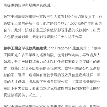
所提供的指導與幫助深表感謝。」
數字王國蒙特利爾辦公室現已引入超過130位藝術家及員工，作
為數字王國的嶄新一員，他們將與全球近1,500名夥伴展開密切
合作。此外，該辦公室正投身數部影視作品的視效製作，出品
方包括漫威影業、索尼影視娛樂和二十世紀工作室。
數字王國全球視效業務總裁
John Fragomeni
先生
表示：「數字
王國正處在多重業務的拓展階段。從電影到劇集，再到虛擬人
領域，數字王國持續著力於比以往任何時期都更具突破性的創
作，並藉此配合不斷增長的市場需求。蒙特利爾是公司全新據
點的不二選擇，這裡擁有蓬勃發展的視效及創意產業社群、深
厚的人才儲備，將為數字王國各個辦公室，尤其是溫哥華辦公
室給予有力支緩；而來自魁北克省政府的支持則為數字王國的
長遠擴張提供了沃土。」
數字王國蒙特利爾辦公室位於歷史悠久的皇家山高地，毗鄰多