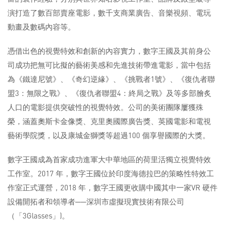
演打造了數百部賣座電影，數千支商業廣告、音樂視頻、電玩
動畫及數碼內容等。
憑借出色的視覺特效和創新的內容實力，數字王國及其前身公
司成功把無可比擬的藝術美感和先進技術帶進電影，當中包括
為《鐵達尼號》、《奇幻逆緣》、《挑戰者1號》、《復仇者聯
盟3：無限之戰》、《復仇者聯盟4：終局之戰》及等多部膾炙
人口的電影提供突破性的視覺特效。公司的美術團隊屢獲殊
榮，涵蓋奧斯卡金像獎、克里奧國際廣告獎、英國電影和電視
藝術學院獎，以及康城金獅獎等超過100 個享譽國際的大獎。
數字王國成為首家成功進軍大中華地區的荷里活獨立視覺特效
工作室。2017 年，數字王國位於印度海德拉巴的策略性特效工
作室正式運營，2018 年，數字王國更收購中國其中一家VR 硬件
設備開拓者和領導者──深圳市虛擬現實技術有限公司
（「3Glasses」)。