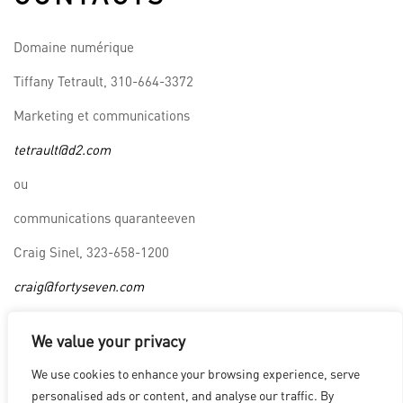
Domaine numérique
Tiffany Tetrault, 310-664-3372
Marketing et communications
tetrault@d2.com
ou
communications quaranteeven
Craig Sinel, 323-658-1200
craig@fortyseven.com
We value your privacy
LOS ANGELES
|
VANCOUVER
|
MONTREAL
|
LUXEMBOURG
|
We use cookies to enhance your browsing experience, serve
HYDERABAD
|
BEIJING
|
SHANGHAI
|
SHENZHEN
|
personalised ads or content, and analyse our traffic. By