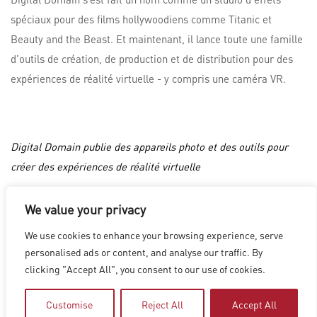
spéciaux pour des films hollywoodiens comme Titanic et
Beauty and the Beast. Et maintenant, il lance toute une famille
d’outils de création, de production et de distribution pour des
expériences de réalité virtuelle - y compris une caméra VR.
Digital Domain publie des appareils photo et des outils pour
créer des expériences de réalité virtuelle
We value your privacy
LOS ANGELES
|
VANCOUVER
|
MONTREAL
|
LUXEMBOURG
|
We use cookies to enhance your browsing experience, serve
HYDERABAD
|
BEIJING
|
SHANGHAI
|
SHENZHEN
|
personalised ads or content, and analyse our traffic. By
HONG KONG
clicking "Accept All", you consent to our use of cookies.
Copyright © 2026 Digital Domain
Privacy Policy
|
Terms of Use
Customise
Reject All
Accept All