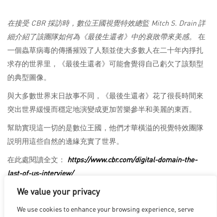
在接受 CBR 採訪時，數位王國視覺特效總監 Mitch S. Drain 詳
細介紹了該團隊如何為《最後生還者》中的衰敗帶來美感。
在
一個蟲草病毒的傳播摧毀了人類並使大多數人在二十年內掙扎
求存的世界里，《最後生還者》可能會覺得自己虧欠了該類型
的典型圖像。
與大多數世界末日故事不同，《最後生還者》花了很長時間來
突出世界緩慢而穩定地演變成更加苦樂參半和美麗的東西。
幫助實現這一切的是數位王國，他們才華橫溢的視覺特效團隊
説明用這些自然的邊緣充實了世界。
在此處閱讀全文：
https://www.cbr.com/digital-domain-the-
last-of-us-interview/
We value your privacy
We use cookies to enhance your browsing experience, serve
洛杉磯
|
溫哥華
|
蒙特利爾
|
盧森堡
|
海德拉巴
|
北京
|
上海
|