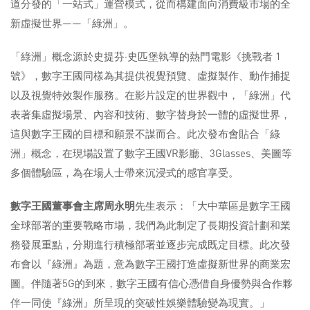
道分發的「一站式」運營模式，從而構建面向消費級市場的全
新虛擬世界——「綠洲」。
「綠洲」概念源於史提芬·史匹堡執導的熱門電影《挑戰者 1
號》，數字王國同樣為其提供視覺預覽、虛擬製作、動作捕捉
以及視覺特效製作服務。在影片設定的世界觀中，「綠洲」代
表著集虛擬場景、內容和技術、數字替身於一體的虛擬世界，
這與數字王國的目標和願景不謀而合。此次發布會貼合「綠
洲」概念，在現場設置了數字王國VR影廳、3Glasses、美圖等
多個體驗區，為在場人士帶來沉浸式的感官享受。
數字王國董事會主席周永明
先生表示：「大中華區是數字王國
全球部署的重要戰略市場，我們為此制定了長期投資計劃和業
務發展重點，分期進行積極部署並逐步完成既定目標。此次發
布會以『綠洲』為題，意為數字王國打造虛擬新世界的商業宏
圖。伴隨著5G的到來，數字王國有信心憑借自身優勢與合作夥
伴一同使『綠洲』所呈現的突破性娛樂體驗變為現實。」