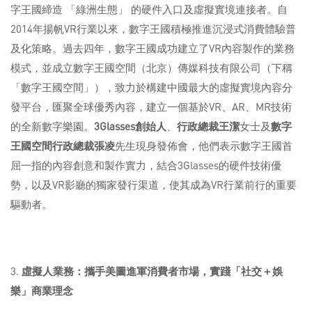
字王國締造 「綠洲生態」 的硬件入口及虛擬實境連接者。自
2014年揚帆VR行業以來，數字王國積極推進沉浸式消費體驗普
及化策略。過去四年，數字王國成功建立了VR內容製作的業務
模式，並成立數字王國空間（北京）傳媒科技有限公司（下稱
「數字王國空間」），致力於構建中國最大的虛擬實境內容分
發平台，匯聚全球優秀內容，建立一個基於VR、AR、MR技術
的全新數字樂園。
3Glasses
創始人
、
行政總裁王潔
女士及
數字
王國空間行政總裁張凌
先生現身發佈會，他們表示數字王國首
屈一指的內容創意和製作實力，結合3Glasses的硬件技術優
勢，以及VR影廳的獨家發行渠道，使其成為VR行業前行的重要
驅動者。
3.
虛擬人業務：攜手美圖進軍消費者市場，實踐「社交＋娛
樂」商業理念