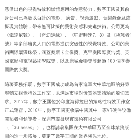
憑借出色的視覺特效和媒體應用的創意勢力，數字王國及其前
身公司已為數以百計的電影、 廣告、視頻遊戲、音樂錄像及虛
擬現實體驗，帶來無可比擬的藝術美感和先進技術。公司更為
《鐵達尼號》、《奇幻逆緣》、《狂野時速7、8》及《挑戰者1
號》等多部膾炙人口的電影提供突破性的視覺特效。公司的美
術團隊屢獲殊榮，涵蓋奧斯卡金像獎、克里奧國際廣告獎、英
國電影和電視藝術學院獎，以及康城金獅獎等超過 100 個享譽
國際的大獎。
隨著業務拓展，數字王國成功成為首家進軍大中華地區的好萊
塢獨立視覺特效工作室，以滿足市場對優質娛樂體驗的殷切需
求。2017年，數字王國位於印度海得拉巴的策略性特效工作室
正式運營，2018年，數字王國更收購中國其中一家VR硬件設備
開拓者和領導者－深圳市虛擬現實技術有限公司
（「3Glasses」），也標誌著集團在大中華區乃至全球業務版
圖的進一步拓展，奠定了數字王國的業界領先地位。