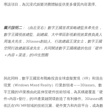
導該項目，為沉浸式娛樂消費體驗提供更多優質內容選擇。
圖片說明二
：（由左至右）數字王國首席策略總監朱希先生，
數字王國視效總監、副總裁、大中華區影視劇視效業務負責人
周逸夫先生，
3Glasses
創始人、行政總裁王潔女士，
數字王國
空間行政總裁張凌先生，
共同闡述數字王國構建的包括「硬件
＋內容＋渠道」的
VR
生態圈
與此同時，數字王國宣布戰略投資全球虛擬實境（VR）和混合
現實（Windows Mixed Reality）行業創領者——3Glasses。數
字王國的VR業務由此延伸至硬件技術領域，為其構建覆蓋「硬
件+內容+發行」的VR產業鏈閉環創造了有利條件。3Glasses將
依託在VR/ MR領域的技術沉澱、硬件實力和內容平台，成為數