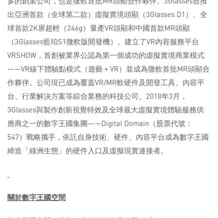
多的創業公司，也是微軟首批MR頭顯合作夥伴。3Glasses曾推
出亞洲首款（全球第二款）虛擬實境頭顯（3Glasses D1）、全
球首款2K屏超輕（246g）量產VR頭顯和中國首款MR頭顯
（3Glasses藍珀S1微軟版開發機）。建立了VR內容服務平台
VRSHOW，首創被業界公認為第一個成功的虛擬實境商業模式
——VR線下體驗點模式（遊藝＋VR）並成為微軟首批MR頭顯合
作夥伴。公司現已成為覆蓋VR/MR軟硬件及開發工具、內容平
台、行業解決方案等綜合業務的科技公司。2018年3月，
3Glasses與製作創新視覺特效及全球最大虛擬實境體驗服務供
應商之一的數字王國集團——Digital Domain（股票代號：
547）戰略攜手，依託自身技術、硬件、內容平台成為數字王國
締造「綠洲生態」的硬件入口及虛擬現實連接者。
關於數字王國空間