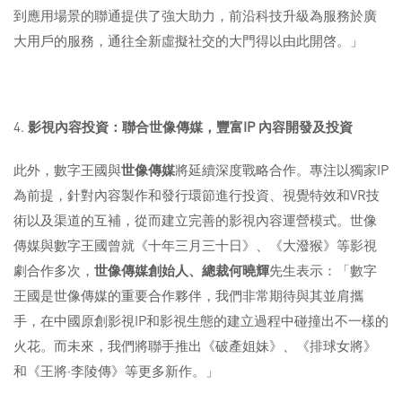
到應用場景的聯通提供了強大助力，前沿科技升級為服務於廣
大用戶的服務，通往全新虛擬社交的大門得以由此開啓。」
4.
影視內容投資：聯合世像傳媒，豐富
IP
內容開發及投資
此外，數字王國與
世像傳媒
將延續深度戰略合作。專注以獨家IP
為前提，針對內容製作和發行環節進行投資、視覺特效和VR技
術以及渠道的互補，從而建立完善的影視內容運營模式。世像
傳媒與數字王國曾就《十年三月三十日》、《大潑猴》等影視
劇合作多次，
世像傳媒創始人、總裁何曉輝
先生表示：「數字
王國是世像傳媒的重要合作夥伴，我們非常期待與其並肩攜
手，在中國原創影視IP和影視生態的建立過程中碰撞出不一樣的
火花。而未來，我們將聯手推出《破產姐妹》、《排球女將》
和《王將·李陵傳》等更多新作。」