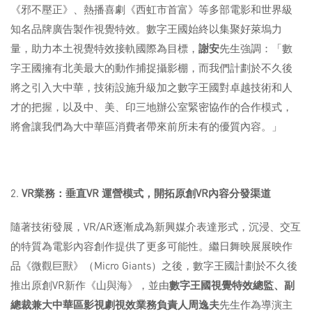
《邪不壓正》、熱播喜劇《西虹市首富》等多部電影和世界級
知名品牌廣告製作視覺特效。數字王國始終以集聚好萊塢力
量，助力本土視覺特效接軌國際為目標，
謝安
先生強調：「數
字王國擁有北美最大的動作捕捉攝影棚，而我們計劃於不久後
將之引入大中華，技術設施升級加之數字王國對卓越技術和人
才的把握，以及中、美、印三地辦公室緊密協作的合作模式，
將會讓我們為大中華區消費者帶來前所未有的優質內容。」
VR
業務：垂直
VR
運營模式，開拓原創
VR
內容分發渠道
隨著技術發展，VR/AR逐漸成為新興媒介表達形式，沉浸、交互
的特質為電影內容創作提供了更多可能性。繼日舞映展展映作
品《微觀巨獸》（Micro Giants）之後，數字王國計劃於不久後
推出原創VR新作《山與海》，並由
數字王國視覺特效總監、副
總裁兼大中華區影視劇視效業務負責人周逸夫
先生作為導演主