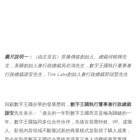
圖片說明一：
（由左至右）世像傳媒創始人、總裁何曉輝先
生，美圖創始人兼行政總裁吳欣鴻先生，數字王國執行董事兼
行政總裁謝安先生，
Tink Labs
創始人兼行政總裁郭頌賢先生
回顧數字王國在華的發展歷程，
數字王國執行董事兼行政總裁
謝安
先生表示：「過去的一年對數字王國而言是極為關鍵的一
年。數字王國協同多位合作伙伴，先後在視覺特效、VR、虛擬
人、影視內容領域不斷嘗試新的商業模式並取得了驕人成果，
而今年則是數字王國從企業級市場真正進入消費級商業實踐，