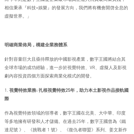
相信秉承『科技+娛樂』的發展方向，我們將有機會開啓全息的
虛擬世界。」
明確商業佈局，構建全業務體系
針對容量巨大且亟待釋放的中國影視產業，數字王國將結合其
全球市場的成功經驗，進一步於視覺特效、VR、虛擬人及影視
劇內容投資四個方面探索商業化模式的開發。
視覺特效業務
:
扎根視覺特效
25
年，助力本土影視作品接軌國
際
作為視覺特效領域的領導者，數字王國在北美、大中華、印度
等多地擁有研發和人才儲備。在過去25年，數字王國曾為《鐵
達尼號 》、《挑戰者 1 號》、《復仇者聯盟》系列、姜文新作