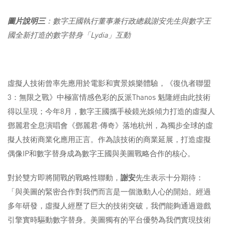
圖片說明三
：數字王國執行董事兼行政總裁謝安先生與數字王
國全新打造的
數字替身「
Lydia
」互動
虛擬人技術曾率先應用於電影和實景娛樂體驗，《復仇者聯盟
3：無限之戰》中極富情感色彩的反派Thanos 魁隆經由此技術
得以呈現；今年8月，數字王國攜手棱鏡光娛傾力打造的虛擬人
鄧麗君全息演唱會《鄧麗君·傳奇》落地杭州，為獨步全球的虛
擬人技術商業化應用正言。作為該技術的商業延展，打造虛擬
偶像IP和數字替身成為數字王國與美圖戰略合作的核心。
對於雙方即將開戰的戰略性聯動，
謝安
先生表示十分期待：
「與美圖的緊密合作對我們而言是一個激動人心的開始。經過
多年研發，虛擬人經歷了巨大的技術突破，我們能夠通過遊戲
引擎實時驅動數字替身。美圖獨有的平台優勢為我們實現技術