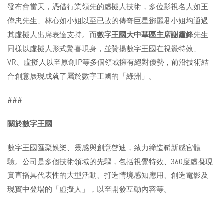
發布會當天，憑借行業領先的虛擬人技術，多位影視名人如王
偉忠先生、林心如小姐以至已故的傳奇巨星鄧麗君小姐均通過
其虛擬人出席表達支持。而
數字王國大中華區主席謝霆鋒
先生
同樣以虛擬人形式驚喜現身，並贊揚數字王國在視覺特效、
VR、虛擬人以至原創IP等多個領域擁有絕對優勢，前沿技術結
合創意展現成就了屬於數字王國的「綠洲」。
###
關於數字王國
數字王國匯聚娛樂、靈感與創意啓迪，致力締造嶄新感官體
驗。公司是多個技術領域的先驅，包括視覺特效、360度虛擬現
實直播具代表性的大型活動、打造情境感知應用、創造電影及
現實中登場的「虛擬人」，以至開發互動內容等。