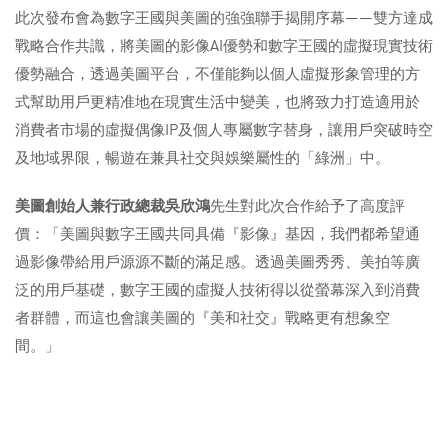
此次發布會為數字王國與美圖的強強聯手揭開序幕——雙方達成
戰略合作共識，將美圖的影像AI優勢和數字王國的虛擬現實技術
優勢融合，透過美圖平台，不僅能夠以個人虛擬形象管理的方
式幫助用戶更精准地在現實生活中變美，也將致力打造適用於
消費者市場的虛擬偶像IP及個人專屬數字替身，讓用戶突破時空
及地域界限，暢遊在兼具社交與娛樂屬性的「綠洲」中。
美圖創始人兼行政總裁吳欣鴻
先生對此次合作給予了高度評
價：「美圖與數字王國共同具備『影像』基因，我們都希望通
過影像帶給用戶源源不斷的滿足感。透過美圖秀秀、美拍等廣
泛的用戶基礎，數字王國的虛擬人技術得以從螢幕深入到消費
者群體，而這也會讓美圖的『美和社交』戰略更有想象空
間。」