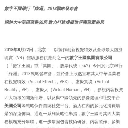
數字王國舉行「綠洲」
2018
戰略發布會
深耕大中華區業務佈局
致力打造虛擬世界商業新格局
2018
年
8
月
22
日
，
北京
——以製作創新視覺特效及全球最大虛擬
現實（VR）體驗服務供應商之一的
數字王國集團有限公司
（「數字王國」或「集團」，股票代號：547）今日於北京舉行
「綠洲」2018戰略發布會，並於會上欣然宣布其大中華區業務
在視覺特效（Visual Effects，VFX）、虛擬實境（Virtual
Reality，VR）、虛擬人（Virtual Human，VH）、影視內容投資
四大領域的開拓部署，以及與中國領先的影像處理和社交平台
美圖公司
等戰略伙伴圍繞社交平台、酒店在內的多元化消費場
景的深遠佈局。通過一系列策略性舉措，數字王國將其四大業
務模塊充分串聯，進一步鞏固包含技術研發、內容製作、多渠