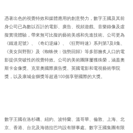
憑著出色的視覺特效和媒體應用的創意勢力，數字王國及其前
身公司已為數以百計的電影、廣告、視頻遊戲、音樂錄像及虛
擬實境體驗，帶來無可比擬的藝術美感和先進技術。公司更為
《鐵達尼號》、《奇幻逆緣》、《狂野時速》系列第7及8集、
《美女與野獸》及《蜘蛛俠：強勢回歸》等多部膾炙人口的電
影提供突破性的視覺特效。公司的美術團隊屢獲殊榮，涵蓋奧
斯卡金像獎、克里奧國際廣告獎、英國電影和電視藝術學院
獎，以及康城金獅獎等超過100個享譽國際的大獎。
數字王國在洛杉磯、紐約、波特蘭、溫哥華、倫敦、上海、北
京、香港、台北及海德拉巴均設有辦事處。數字王國集團有限