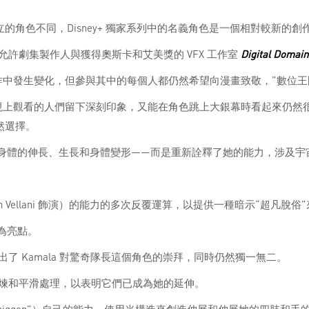
的角色不同，Disney+ 獨家系列中的名義角色是一個相對較新的創
許劇集製作人與獲得奧斯卡和艾美獎的 VFX 工作室
Digital Domain
生變化，但參與其中的每個人都仍然希望向漫畫致敬，”數位王國的視覺特效
視上觀看的人們留下深刻印象，又能在角色跳上大銀幕時看起來仍然
然選擇。
體的伸長、生長和身體變形——而是重新詮釋了她的能力，涉及宇宙“N
 Vellani 飾演）的能力的多次反覆運算，以提供一種暗示“超凡脫
光為亮點。
 Kamala 對驚奇隊長這個角色的崇拜，同時仍然獨一無二。
煉和平滑處理，以表明它們已成為她的延伸。