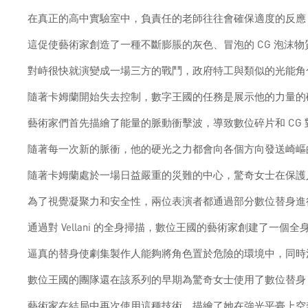
在真正的高中實驗室中，負責任的老師往往會確保適度的反應
這促使藝術家創造了一種不斷膨脹的灰色、冒泡的 CG 泡沫
對峙很快就演變成一場三方的戰鬥，政府特工與類似的光能角色卡
隨著卡姆蘭開始失去控制，數字王國的任務是展示他的力量的
藝術家們首先描繪了能量的脈動衝擊波，導致數位碎片和 CG
隨著每一次新的脈衝，他的硬光之力都會向各個方向發送崎嶇
隨著卡姆蘭處於一場日益嚴重的災難的中心，驚奇女士在保護
為了視覺凝聚力和安全性，兩位表演者都通過部分數位替身進
通過對 Vellani 的全身掃描，數位王國的藝術家創建了一個全
逼真的替身使劇集製作人能夠將角色置於危險的環境中，同時
數位王國的團隊還在該系列的早期為驚奇女士使用了數位替身
藝術家在結局中再次使用這種技術，描繪了她在強光平臺上空奔