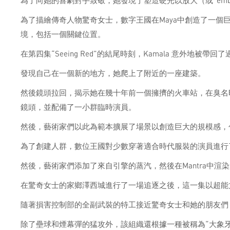
為了向她的喜劇對手致敬，她發現了塑造硬光以放大（或“emb
為了描繪傳奇人物驚奇女士，數字王國在Maya中創造了一個巨
境，包括一個關鍵位置。
在第四集“Seeing Red”的結尾時刻，Kamala 意外地被帶回
發現自己在一個新的地方，她爬上了附近的一座建築。
然後鏡頭拉回，揭示她在幾十年前一個擁擠的火車站，在臭名
鏡頭，並配備了一小群臨時演員。
然後，藝術家們以此為範本擴展了場景以創造巨大的規模感，包
為了創建人群，數位王國對少數穿著適合時代服裝的演員進行了掃
然後，藝術家們添加了來自引擎的蒸汽，然後在Mantra中渲
在驚奇女士的家鄉澤西城進行了一場追逐之後，這一集以超能
隨著損害控制部的全副武裝的特工接近驚奇女士和她的朋友們
除了壘球和煙幕彈的猛攻外，該組織還根據一種被稱為“大象