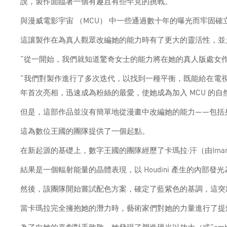
說，製作面臨著一個有趣且有些罕見的挑戰。
與漫威電影宇宙 （MCU） 中一些通過數十年的曝光而牢固確立
這讓製作在為真人觀眾改編她的能力時有了更大的靈活性，並允
“從一開始，我們就知道驚奇女士的能力將在她的真人版處女作中發
“我們對製作進行了多次迭代，以找到一種平衡，既能給在電
年首次亮相，迅速成為粉絲的最愛，使她成為加入 MCU 的自
但是，這部作品並沒有簡單地從漫畫中改編她的能力——包括身
這為數位王國的團隊提供了一個起點。
在新起源的基礎上，數字王國的團隊經歷了卡瑪拉·汗（由Iman
結果是一個輻射能量的晶體表現，以 Houdini 產生的內部發
然後，該團隊開始嘗試配色方案，確定了藍紫色的基調，這突出了
當卡瑪拉完全擁抱她的潛力時，藝術家們對她的力量進行了提