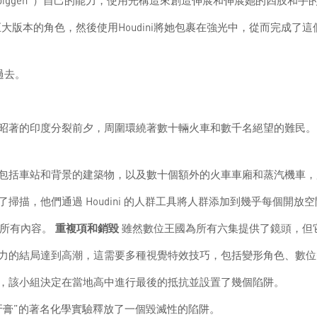
iggen”）自己的能力，使用光構造來創造伸展和伸展她的四肢和手
大版本的角色，然後使用Houdini將她包裹在強光中，從而完成了
了過去。
昭著的印度分裂前夕，周圍環繞著數十輛火車和數千名絕望的難民。
括車站和背景的建築物，以及數十個額外的火車車廂和蒸汽機車，所有
描，他們通過 Houdini 的人群工具將人群添加到幾乎每個開放空
染所有內容。
重複項和銷毀
雖然數位王國為所有六集提供了鏡頭，但它的
力的結局達到高潮，這需要多種視覺特效技巧，包括變形角色、數位
，該小組決定在當地高中進行最後的抵抗並設置了幾個陷阱。
牙膏”的著名化學實驗釋放了一個毀滅性的陷阱。