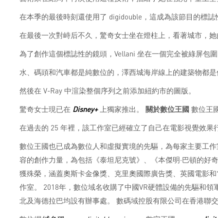
在本季的最後時刻還使用了 digidouble，這成為該節目的標
在最後一次對峙后不久，驚奇女士坐在燈柱上，看著城市，她
為了創作這個標誌性的鏡頭，Vellani 坐在一個完全被綠屏
水、碼頭和汽車都是純數位的，澤西城海岸線上的建築物都是使用
然後在 V-Ray 中渲染整個序列之前添加紐約市的圖版。
驚奇女士現已在
Disney+
上獨家推出。
關於數位王國
數位王
在過去的 25 年裡，該工作室已經確立了自己在電影視覺效
數位王國也已成為數位人和虛擬實境的先驅，為每家主要工作
容的創作力量，為包括《泰坦尼克號》、《本傑明·巴頓的好
獲殊榮，涵蓋奧斯卡金像獎、克里奧國際廣告獎、英國電影和電
作室。 2018年，數位域名收購了中國VR硬體設備的先驅和領
北及海德拉巴均設有辦事處。 數碼域控股有限公司在香港聯交所上