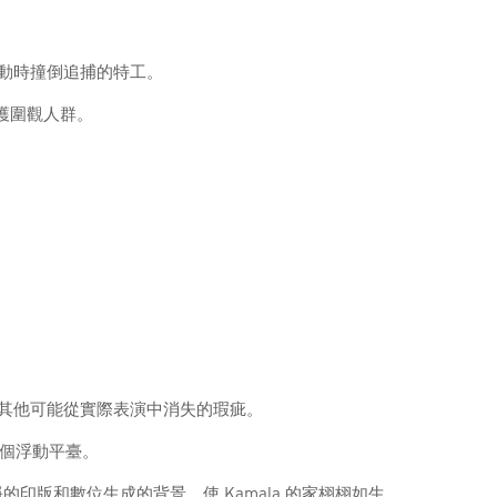
移動時撞倒追捕的特工。
保護圍觀人群。
其他可能從實際表演中消失的瑕疵。
個浮動平臺。
版和數位生成的背景，使 Kamala 的家栩栩如生。