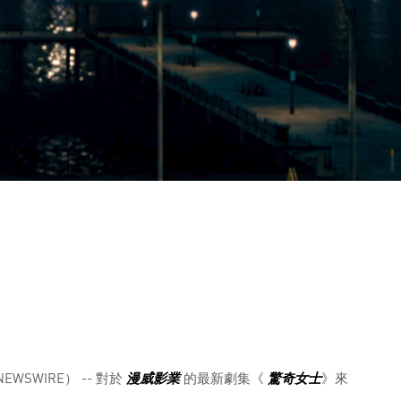
NEWSWIRE） -- 對於
漫威影業
的最新劇集《
驚奇女士
》來