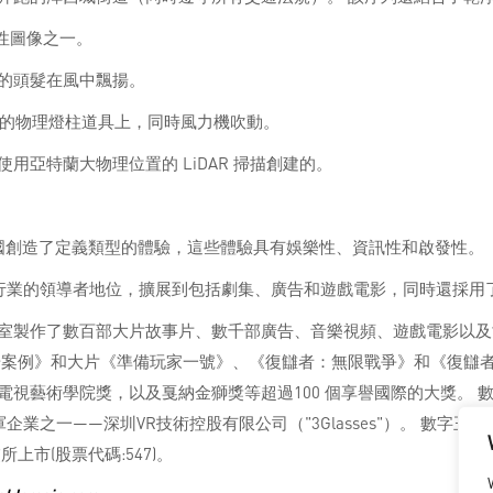
誌性圖像之一。
的頭髮在風中飄揚。
包圍的物理燈柱道具上，同時風力機吹動。
亞特蘭大物理位置的 LiDAR 掃描創建的。
國創造了定義類型的體驗，這些體驗具有娛樂性、資訊性和啟發性。
果行業的領導者地位，擴展到包括劇集、廣告和遊戲電影，同時還採用
室製作了數百部大片故事片、數千部廣告、音樂視頻、遊戲電影以及
奇案例》和大片《準備玩家一號》、《復讎者：無限戰爭》和《復讎者
視藝術學院獎，以及戛納金獅獎等超過100 個享譽國際的大獎。 
軍企業之一——深圳VR技術控股有限公司（"3Glasses"）。 數
市(股票代碼:547)。