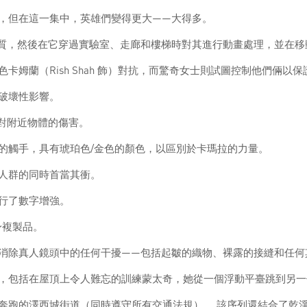
，但在這一集中，英雄們變得更大——大得多。
物質，然後在它穿過實驗室、走廊和樓梯時對其進行動畫處理，並在
姆蘭（Rish Shah 飾）對抗，而驚奇女士則試圖控制他們倆以
破壞性影響。
 對附近物體的傷害。
的觸手，具有琥珀色/金色的顏色，以區別於卡瑪拉的力量。
人群的同時首當其衝。
行了數字增強。
身複製品。
消除真人鏡頭中的任何干擾——包括起皺的織物、裸露的接縫和任何
，包括在屋頂上令人難忘的訓練蒙太奇，她從一個浮動平臺跳到另一
跑的澤西城街道（同時遵守所有交通法規）。 該序列還結合了乾淨的印