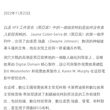
2022年11月23日
以及 VFX 工作室在《黑亞當》中的一個搞笑時刻是如何沒有進
入影院剪輯的。
Jaume Collet-Serra 的《黑亞當》的第一個序
列中，出現了由道恩·強森 （Dwayne Johnson） 飾演的神秘披
著斗篷的主角，他在永恆之岩與一群雇傭兵作戰。
洞穴大戰的高潮是黑亞當將他的一個敵人融化到骨架上，這種
效果由 Digital Domain 精心製作，該公司與製作視覺效果總監
Bill Westenhofer 和視覺效果製作人 Karen M. Murphy 在這部電
影中密切合作。
在這裡，數位王國視覺效果主管尼科斯·卡萊齊迪斯和數位效果
主管格雷格·蒂加登講述了創建融化時刻所涉及的工作前後對
比，包括拍攝、數位特技替身、數位道恩·強森、發電、布料類
比，甚至用子彈撕碎CG布料。