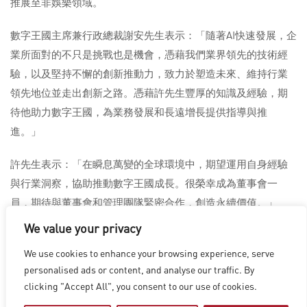
推展至非娛樂領域。
數字王國主席兼行政總裁謝安先生表示：「隨著AI快速發展，企
業所面對的不只是挑戰也是機會，憑藉我們業界領先的技術經
驗，以及堅持不懈的創新推動力，致力於塑造未來、維持行業
領先地位並走出創新之路。憑藉許先生豐厚的知識及經驗，期
待他助力數字王國，為業務發展和長遠增長提供指導與推
進。」
許先生表示：「在瞬息萬變的全球環境中，期望運用自身經驗
與行業洞察，協助推動數字王國成長。很榮幸成為董事會一
員，期待與董事會和管理團隊緊密合作，創造永續價值。」
We value your privacy
We use cookies to enhance your browsing experience, serve
洛杉磯
|
溫哥華
|
蒙特利爾
|
盧森堡
|
海德拉巴
|
北京
|
上海
|
personalised ads or content, and analyse our traffic. By
台北
|
香港
clicking "Accept All", you consent to our use of cookies.
Copyright © 2026 Digital Domain