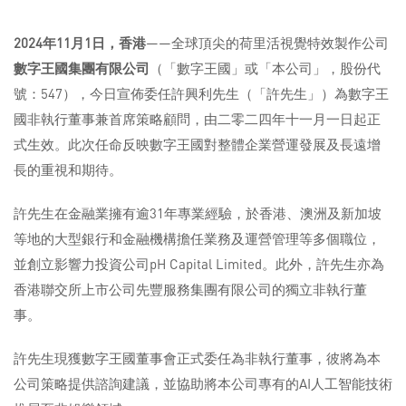
2024
年
11
月
1
日，香港
——全球頂尖的荷里活視覺特效製作公司
數字王國集團有限公司
（「數字王國」或「本公司」，股份代
號：547），今日宣佈委任許興利先生（「許先生」）為數字王
國非執行董事兼首席策略顧問，由二零二四年十一月一日起正
式生效。此次任命反映數字王國對整體企業營運發展及長遠增
長的重視和期待。
許先生在金融業擁有逾31年專業經驗，於香港、澳洲及新加坡
等地的大型銀行和金融機構擔任業務及運營管理等多個職位，
並創立影響力投資公司pH Capital Limited。此外，許先生亦為
香港聯交所上市公司先豐服務集團有限公司的獨立非執行董
事。
許先生現獲數字王國董事會正式委任為非執行董事，彼將為本
公司策略提供諮詢建議，並協助將本公司專有的AI人工智能技術