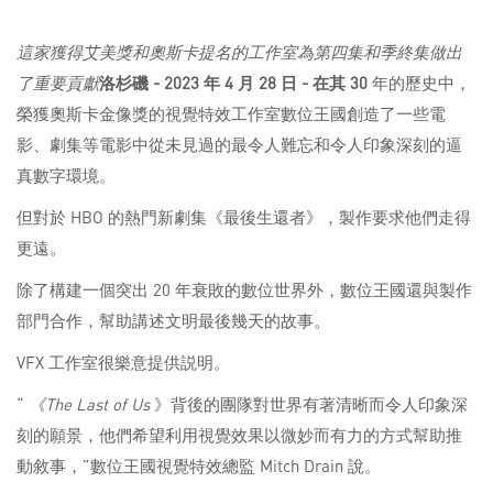
這家獲得艾美獎和奧斯卡提名的工作室為第四集和季終集做出
了重要貢獻
洛杉磯 - 2023 年 4 月 28 日 - 在其 30
年的歷史中，
榮獲奧斯卡金像獎的視覺特效工作室數位王國創造了一些電
影、劇集等電影中從未見過的最令人難忘和令人印象深刻的逼
真數字環境。
但對於 HBO 的熱門新劇集《最後生還者》，製作要求他們走得
更遠。
除了構建一個突出 20 年衰敗的數位世界外，數位王國還與製作
部門合作，幫助講述文明最後幾天的故事。
VFX 工作室很樂意提供説明。
“
《The Last of Us
》背後的團隊對世界有著清晰而令人印象深
刻的願景，他們希望利用視覺效果以微妙而有力的方式幫助推
動敘事，”數位王國視覺特效總監 Mitch Drain 說。