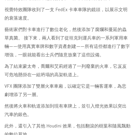
視覺特效團隊收到了一支 FedEx 卡車車隊的鏡頭，以展示文明
的衰落速度。
藝術家們對卡車進行了數位老化，然後添加了腐爛和蔓延的蟲
草真菌。 接下來，兩人看到了從坦克到運兵車的一系列軍用車
輛——使用真實車牌和數字資產創建——所有這些都進行了數字
增強，一眼就能看出士兵們隨意放棄了這些設備。
為了結束蒙太奇，喬爾和艾莉經過了一列廢棄的火車，它岌岌
可危地懸掛在一組坍塌的高架軌道上。
VFX 團隊添加了雙層火車車廂，以確定它是一輛客運車，為悲
劇增添了另一層。
然後將火車和軌道添加到現有車牌上，並引入燈光效果以突出
汽車的銀色。
此外，還引入了其他 Houdini 效果，包括翻滾的樹葉和隨風飄動
的數位草地。