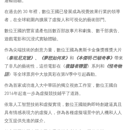
運輸體驗。
在過去的 30 年裡，數位王國已發展成為視覺效果行業的領導
者，在全球範圍內擴展了虛擬人和可視化的藝術部門。
數位王國的豐富遺產包括數百部故事片和劇集、數千部廣告、
遊戲電影和沉浸式實驗體驗。
作為尖端技術的創意力量，數位王國為奧斯卡金像獎獲獎大片
《
泰坦尼克號》、《
夢想如何來》
和
《本傑明·巴頓奇事》
帶來
了非凡的藝術性，這些電影在《
復讎者聯盟
》系列和
《怪奇物
語
》等全球票房中大放異彩在第IV季中引起轟動。
作為首家成功進入大中華區的獨立視效工作室，數位王國自
2016年起進一步為虛擬競技鋪平了道路。
依靠人工智慧技術和虛擬實境，數位王國能夠即時創建逼真且
具有情感表現力的虛擬人，併為各種虛擬場景中的人機和人人
交互提供先進的媒介。