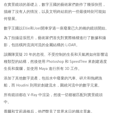
在實景鏡頭的基礎上，數字王國的藝術家們創作了幾張快照，
描繪了沒有人的情況，以及文明終結前的一些最後時刻可能如
何發展。
數字王國以Ellie和Joel開車穿過一座廢棄已久的橋的鏡頭開始。
為了拍攝這張照片，藝術家們首先對實際橋樑進行了數據和攝
影，包括橫跨流淌河流的金屬結構的 LiDAR。
該團隊質疑 20 年的忽視、不受控制的生長和天氣將如何影響這
種類型的結構，然後使用 Photoshop 和 SpeedTree 來創建過度
生長和腐爛，並使用 Maya 進行所有 3D 工作。
添加了其他數字資產，包括水中廢棄的汽車、碎片和拖網漁
船，而 Houdini 則用於創建流水，圍繞河流中的數字元素。
所有鏡頭都在 V-Ray 中渲染，然後一切都被匹配到實景鏡頭
中。
喬爾和艾莉過橋后，他們瞥見了世界末日的幾次景象。