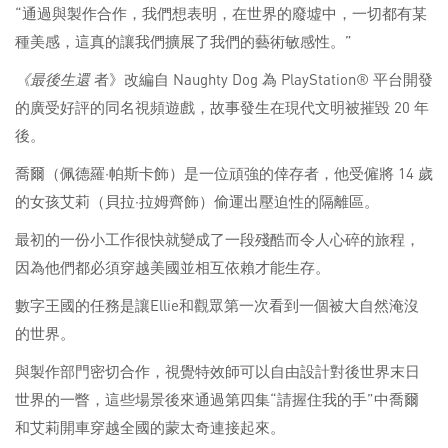
“通過與製作合作，我們想表明，在世界的廢墟中，一切都有某
種美感，這真的讓我們擴展了我們的藝術敏感性。”
《最後生還
者》改編自 Naughty Dog 為 PlayStation® 平台開發
的廣受好評的同名視頻遊戲，故事發生在現代文明被摧毀 20 年
後。
喬爾（佩德羅·帕斯卡飾）是一位頑強的倖存者，他受僱將 14 歲
的女孩艾莉（貝拉·拉姆齊飾）偷運出壓迫性的隔離區。
最初的一份小工作很快就變成了一段殘酷而令人心碎的旅程，
因為他們都必須穿越美國並相互依賴才能生存。
數字王國的任務是讓Ellie和觀眾第一次看到一個被大自然淹沒
的世界。
與製作部門密切合作，視覺特效師可以自由設計對後世界末日
世界的一瞥，這些場景後來通過第四集“請握住我的手”中喬爾
和艾莉開車穿越全國的蒙太奇連接起來。