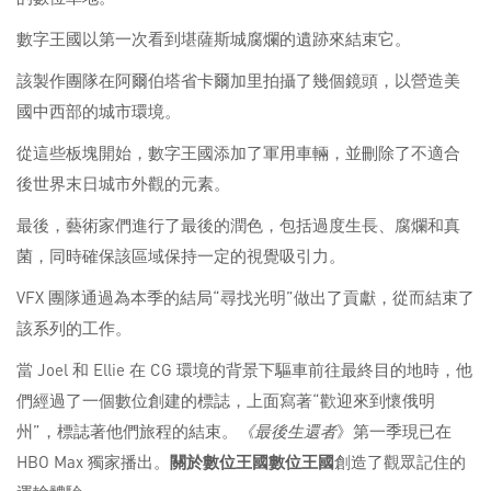
數字王國以第一次看到堪薩斯城腐爛的遺跡來結束它。
該製作團隊在阿爾伯塔省卡爾加里拍攝了幾個鏡頭，以營造美
國中西部的城市環境。
從這些板塊開始，數字王國添加了軍用車輛，並刪除了不適合
後世界末日城市外觀的元素。
最後，藝術家們進行了最後的潤色，包括過度生長、腐爛和真
菌，同時確保該區域保持一定的視覺吸引力。
VFX 團隊通過為本季的結局“尋找光明”做出了貢獻，從而結束了
該系列的工作。
當 Joel 和 Ellie 在 CG 環境的背景下驅車前往最終目的地時，他
們經過了一個數位創建的標誌，上面寫著“歡迎來到懷俄明
州”，標誌著他們旅程的結束。
《最後生還者
》第一季現已在
HBO Max 獨家播出。
關於數位王國
數位王國
創造了觀眾記住的