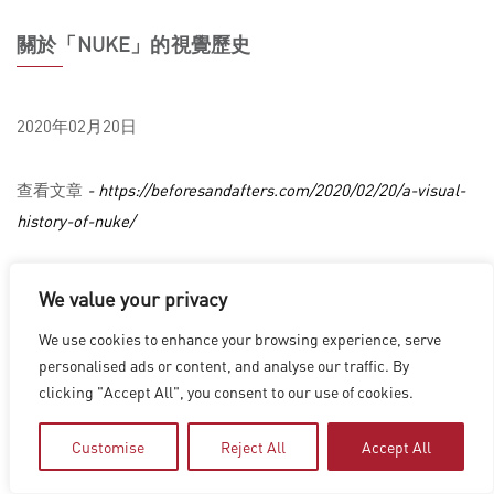
關於「NUKE」的視覺歷史
2020年02月20日
查看文章
- https://beforesandafters.com/2020/02/20/a-visual-
history-of-nuke/
We value your privacy
洛杉磯
|
溫哥華
|
蒙特利爾
|
盧森堡
|
海德拉巴
|
北京
|
上海
|
We use cookies to enhance your browsing experience, serve
台北
|
香港
personalised ads or content, and analyse our traffic. By
Copyright © 2026 Digital Domain
clicking "Accept All", you consent to our use of cookies.
Privacy Policy
|
Terms of Use
Customise
Reject All
Accept All