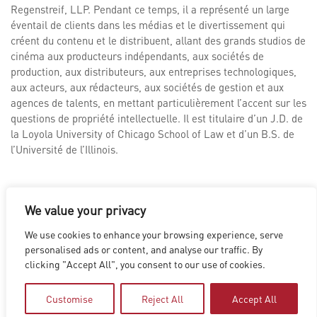
Regenstreif, LLP. Pendant ce temps, il a représenté un large
éventail de clients dans les médias et le divertissement qui
créent du contenu et le distribuent, allant des grands studios de
cinéma aux producteurs indépendants, aux sociétés de
production, aux distributeurs, aux entreprises technologiques,
aux acteurs, aux rédacteurs, aux sociétés de gestion et aux
agences de talents, en mettant particulièrement l’accent sur les
questions de propriété intellectuelle. Il est titulaire d’un J.D. de
la Loyola University of Chicago School of Law et d’un B.S. de
l’Université de l’Illinois.
We value your privacy
We use cookies to enhance your browsing experience, serve
LOS ANGELES
|
VANCOUVER
|
MONTREAL
|
LUXEMBOURG
|
personalised ads or content, and analyse our traffic. By
HYDERABAD
|
BEIJING
|
SHANGHAI
|
SHENZHEN
|
clicking "Accept All", you consent to our use of cookies.
HONG KONG
Copyright © 2026 Digital Domain
Privacy Policy
|
Terms of Use
Customise
Reject All
Accept All