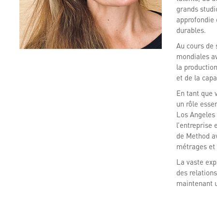
grands studi
approfondie 
durables.
Au cours de 
mondiales ave
la production
et de la cap
En tant que 
un rôle essen
Los Angeles 
l’entreprise 
de Method av
métrages et a
La vaste expé
des relations
maintenant un