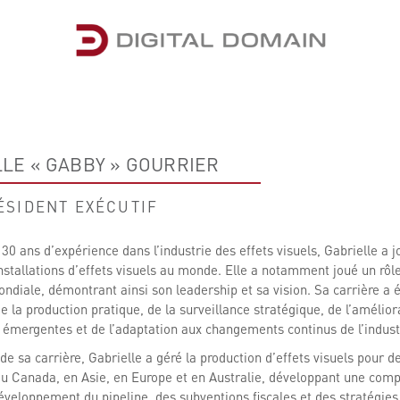
LE « GABBY » GOURRIER
ÉSIDENT EXÉCUTIF
 30 ans d’expérience dans l’industrie des effets visuels, Gabrielle a
installations d’effets visuels au monde. Elle a notamment joué un rô
ndiale, démontrant ainsi son leadership et sa vision. Sa carrière a é
de la production pratique, de la surveillance stratégique, de l’améliora
 émergentes et de l’adaptation aux changements continus de l’indust
de sa carrière, Gabrielle a géré la production d’effets visuels pour 
au Canada, en Asie, en Europe et en Australie, développant une com
éveloppement du pipeline, des subventions fiscales et des stratégies