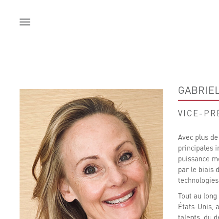
Skip
to
content
GABRIEL
VICE-PR
Avec plus de
principales 
puissance mo
par le biais 
technologies
Tout au long 
États-Unis, 
talents, du d