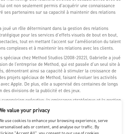
, lui ont non seulement permis d’acquérir une connaissance
 ses partenaires sur sa capacité à maintenir des relations
 joué un rôle déterminant dans la gestion des relations
tratégique pour les services d’effets visuels de bout en bout,
spectacles, tout en mettant l’accent sur l’amélioration du talent
s complexes et à maintenir les relations avec les clients.
s spéciaux chez Method Studios (2008-2022), Gabrielle a joué
nsion de l’entreprise de Method, qui est passée d’un seul site à
s, démontrant ainsi sa capacité à stimuler la croissance de
 des projets spéciaux de Method, faisant évoluer les activités
avec Apple. De plus, elle a supervisé des centaines de longs
 des divisions de la publicité et des jeux.
 supervision exécutive, la croissance stratégique et la gestion
histoires significatives à des publics du monde entier tout en
We value your privacy
We use cookies to enhance your browsing experience, serve
personalised ads or content, and analyse our traffic. By
clicking "Accept All", you consent to our use of cookies.