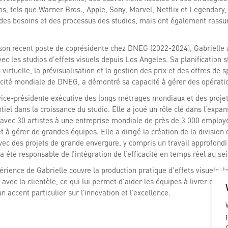
os, tels que Warner Bros., Apple, Sony, Marvel, Netflix et Legendary
des besoins et des processus des studios, mais ont également rassuré
son récent poste de coprésidente chez DNEG (2022-2024), Gabrielle a
c les studios d’effets visuels depuis Los Angeles. Sa planification s
 virtuelle, la prévisualisation et la gestion des prix et des offres de 
acité mondiale de DNEG, a démontré sa capacité à gérer des opération
vice-présidente exécutive des longs métrages mondiaux et des projet
tiel dans la croissance du studio. Elle a joué un rôle clé dans l’expa
avec 30 artistes à une entreprise mondiale de près de 3 000 employé
et à gérer de grandes équipes. Elle a dirigé la création de la division
ec des projets de grande envergure, y compris un travail approfondi 
 été responsable de l’intégration de l’efficacité en temps réel au sein
rience de Gabrielle couvre la production pratique d’effets visuels, la
 avec la clientèle, ce qui lui permet d’aider les équipes à livrer des 
 accent particulier sur l’innovation et l’excellence.