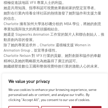
積極促進該地區 VFX 專業人士的利益。
她是共用知識、指導和認可視覺效果藝術家的堅定宣導者。
她對在行業內培養全球社區的熱情激發了她對協作和支援力量
的信念。
Charlotte 擁有加州大學洛杉磯分校的 MBA 學位，將她的創意
專業知識與強大的商業頭腦相結合。
她還是 Slapworks Animation 工作室的製片人和聯合創始人，推
動原創內容的發展。
除了她的專業追求外，Charlotte 還積極支援 Women in
Animation Group，並宣導多樣性。
Charlotte Nelson 對 VFX 行業的貢獻、她對創新和協作的奉獻
精神以及她的戰略眼光為她贏得了廣泛的認可。
她繼續塑造數位王國和整個視覺特效行業的激動人心的未來。
We value your privacy
We use cookies to enhance your browsing experience, serve
personalised ads or content, and analyse our traffic. By
洛杉磯
|
溫哥華
|
蒙特利爾
|
盧森堡
|
海德拉巴
|
北京
|
上海
|
clicking "Accept All", you consent to our use of cookies.
台北
|
香港
Copyright © 2026 Digital Domain