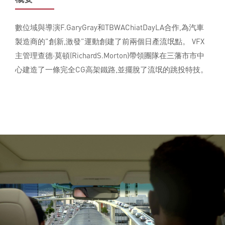
數位域與導演F.GaryGray和TBWAChiatDayLA合作,為汽車
製造商的”創新,激發”運動創建了前兩個日產流氓點。 VFX
主管理查德·莫頓(RichardS.Morton)帶領團隊在三藩市市中
心建造了一條完全CG高架鐵路,並擺脫了流氓的跳投特技。