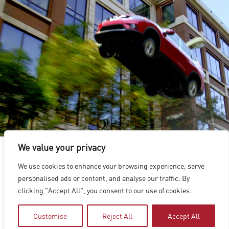
We value your privacy
We use cookies to enhance your browsing experience, serve
洛杉磯
|
溫哥華
|
蒙特利爾
|
盧森堡
|
海德拉巴
|
北京
|
上海
|
personalised ads or content, and analyse our traffic. By
台北
|
香港
clicking "Accept All", you consent to our use of cookies.
Copyright © 2026 Digital Domain
Privacy Policy
|
Terms of Use
Customise
Reject All
Accept All