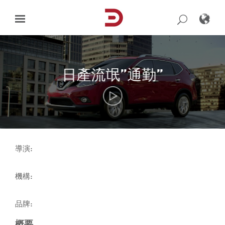
Skip
to
content
日產流氓”通勤”
導演:
機構:
品牌:
概要