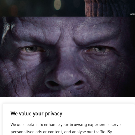
We value your privacy
We use cookies to enhance your browsing experience, serve
洛杉磯
|
溫哥華
|
蒙特利爾
|
盧森堡
|
海德拉巴
|
北京
|
上海
|
personalised ads or content, and analyse our traffic. By