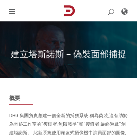
Skip
to
content
建立塔斯諾斯 – 偽裝面部捕捉
概要
DHG 集團負責創建一個全新的捕獲系統,稱為偽裝,這有助於
為奇跡工作室的”復讎者:無限戰爭”和”復讎者:最終遊戲”創
建塔諾斯。 此新系統使用頭盔式攝像機中演員面部的圖像,