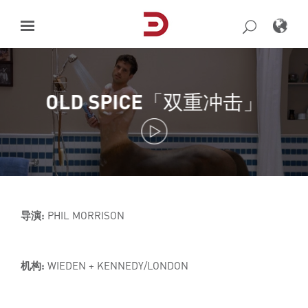
Skip
to
content
OLD SPICE「双重冲击」
导演:
PHIL MORRISON
机构:
WIEDEN + KENNEDY/LONDON