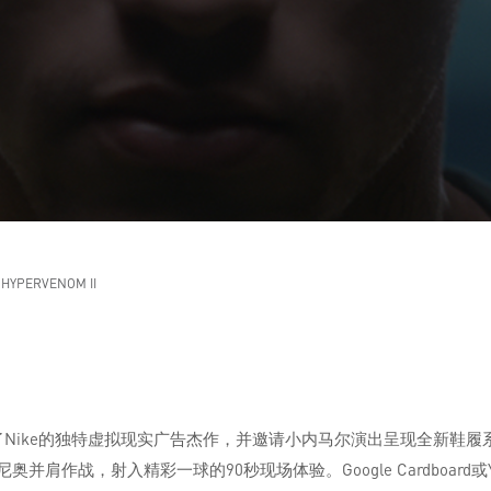
 HYPERVENOM II
打造了Nike的独特虚拟现实广告杰作，并邀请小内马尔演出呈现全新鞋履系列「Hy
作战，射入精彩一球的90秒现场体验。Google Cardboard或Y