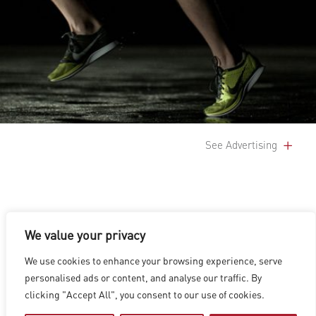
See Advertising
We value your privacy
We use cookies to enhance your browsing experience, serve
洛杉矶
|
温哥华
|
蒙特利尔
|
卢森堡
|
海德拉巴
|
北京
|
上海
|
personalised ads or content, and analyse our traffic. By
台北
|
香港
clicking "Accept All", you consent to our use of cookies.
Copyright © 2026 Digital Domain