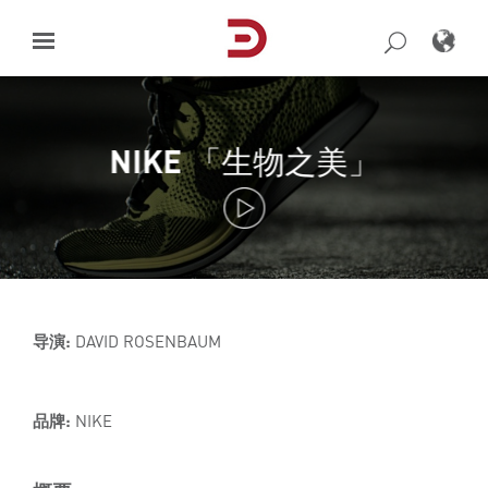
Skip
to
content
NIKE 「生物之美」
导演:
DAVID ROSENBAUM
品牌:
NIKE