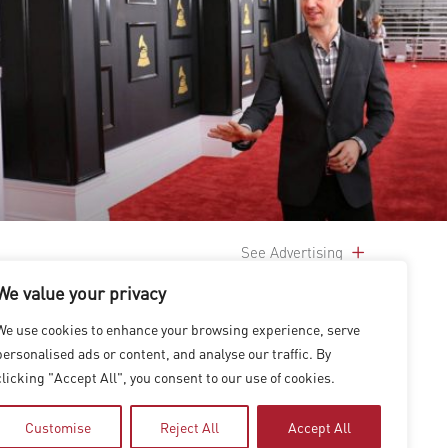
See Advertising
We value your privacy
We use cookies to enhance your browsing experience, serve
personalised ads or content, and analyse our traffic. By
clicking "Accept All", you consent to our use of cookies.
Customise
Reject All
Accept All
|
上海
|
台北
|
香港