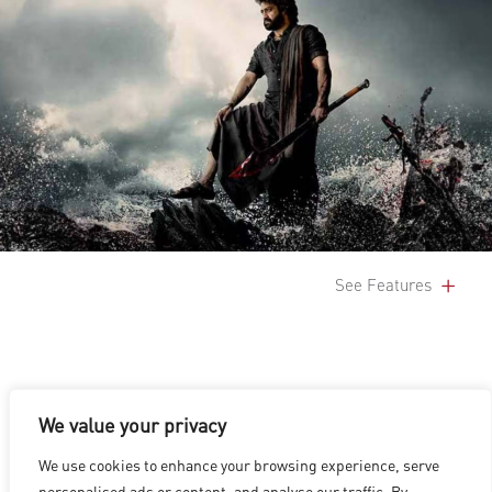
See Features
We value your privacy
We use cookies to enhance your browsing experience, serve
洛杉磯
|
溫哥華
|
蒙特利爾
|
盧森堡
|
海德拉巴
|
北京
|
上海
|
personalised ads or content, and analyse our traffic. By