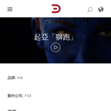
Skip
to
content
起亞「獅跑」
品牌:
KIA
製作公司:
FOX