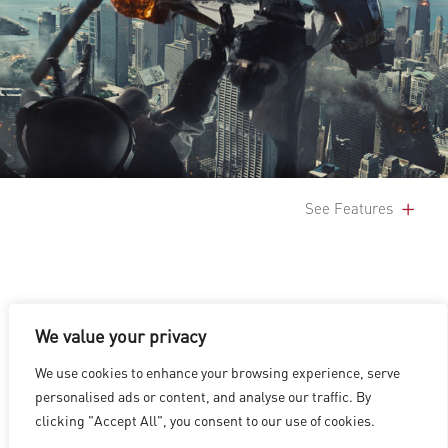
See Features
We value your privacy
We use cookies to enhance your browsing experience, serve
洛杉磯
|
溫哥華
|
蒙特利爾
|
盧森堡
|
海德拉巴
|
北京
|
上海
|
personalised ads or content, and analyse our traffic. By
台北
|
香港
clicking "Accept All", you consent to our use of cookies.
Copyright © 2026 Digital Domain