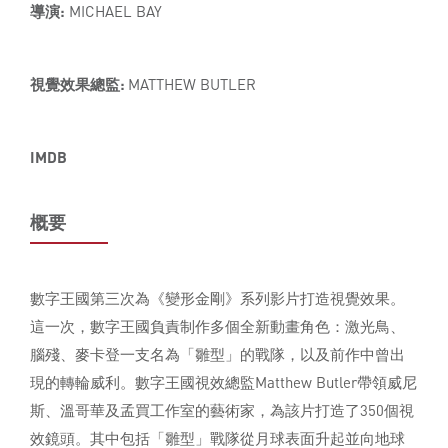
導演:
MICHAEL BAY
視覺效果總監:
MATTHEW BUTLER
IMDB
概要
數字王國第三次為《變形金剛》系列影片打造視覺效果。
這一次，數字王國負責制作多個全新動畫角色：激光鳥、
腦殘、麥卡登一支名為「雛型」的戰隊，以及前作中曾出
現的轉輪威利。數字王國視效總監Matthew Butler帶領威尼
斯、溫哥華及孟買工作室的藝術家，為該片打造了350個視
效鏡頭。其中包括「雛型」戰隊從月球表面升起並向地球