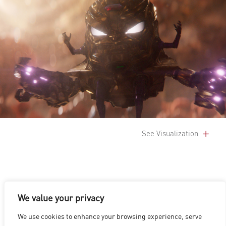
See Visualization
We value your privacy
We use cookies to enhance your browsing experience, serve
洛杉磯
|
溫哥華
|
蒙特利爾
|
盧森堡
|
海德拉巴
|
北京
|
上海
|