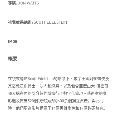
導演:
JON WATTS
視覺效果總監:
SCOTT EDELSTEIN
IMDB
概要
在視效總監
Scott Edelstein
的帶領下，數字王國對蜘蛛俠及
其宿敵章魚博士、沙人和綠魔，以及包含亞歷山大
-
漢密爾
頓大橋在內的部分紐約城進行了數字化重現。
藝術家的身
影遍及貫穿
520
個視效鏡頭的
600
余個獨立資產；與此同
時，他們更為影片構建了
14
個英雄角色和
19
個
數碼
替身。