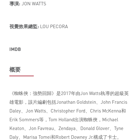
導演:
JON WATTS
視覺效果總監:
LOU PECORA
IMDB
概要
《蜘蛛俠：強勢回歸》是2017年由Jon Watts執導的超級英
雄電影，該片編劇包括Jonathan Goldstein、John Francis
Daley、Jon Watts、Christopher Ford、Chris McKenna和
Erik Sommers等，Tom Holland出演蜘蛛俠，Michael
Keaton、Jon Favreau、Zendaya、Donald Glover、Tyne
Daly、Marisa Tomei和Robert Downey Jr.構成了卡士。