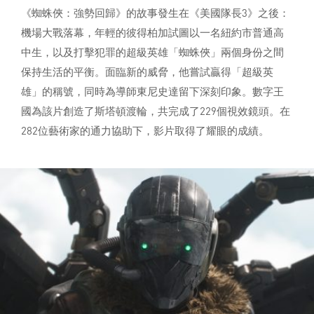
《蜘蛛俠：強勢回歸》的故事發生在《美國隊長3》之後：
機場大戰落幕，年輕的彼得柏加試圖以一名紐約市普通高
中生，以及打擊犯罪的超級英雄「蜘蛛俠」兩個身份之間
保持生活的平衡。面臨新的威脅，他嘗試贏得「超級英
雄」的稱號，同時為導師東尼史達留下深刻印象。數字王
國為該片創造了斯塔頓渡輪，共完成了229個視效鏡頭。在
282位藝術家的通力協助下，影片取得了耀眼的成績。