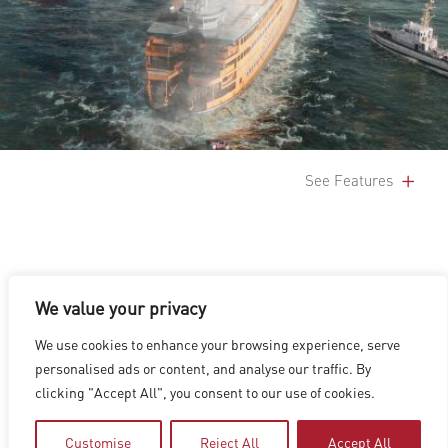
See Features
We value your privacy
We use cookies to enhance your browsing experience, serve
洛杉磯
|
溫哥華
|
蒙特利爾
|
盧森堡
|
海德拉巴
|
北京
|
上海
|
personalised ads or content, and analyse our traffic. By
台北
|
香港
clicking "Accept All", you consent to our use of cookies.
Copyright © 2026 Digital Domain
Privacy Policy
|
Terms of Use
Customise
Reject All
Accept All