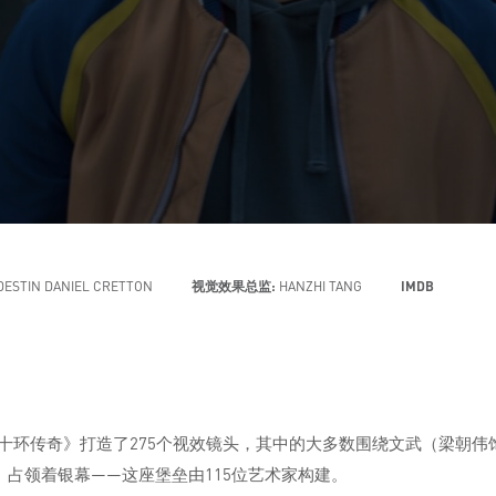
DESTIN DANIEL CRETTON
视觉效果总监:
HANZHI TANG
IMDB
尚气与十环传奇》打造了275个视效镜头，其中的大多数围绕文武（梁
占领着银幕——这座堡垒由115位艺术家构建。