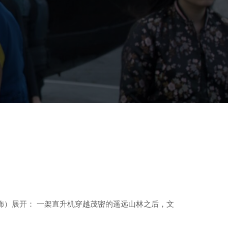
朝伟饰）展开： 一架直升机穿越茂密的遥远山林之后，文