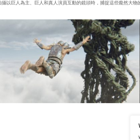
拍攝以巨人為主、巨人和真人演員互動的鏡頭時，捕捉這些龐然大物