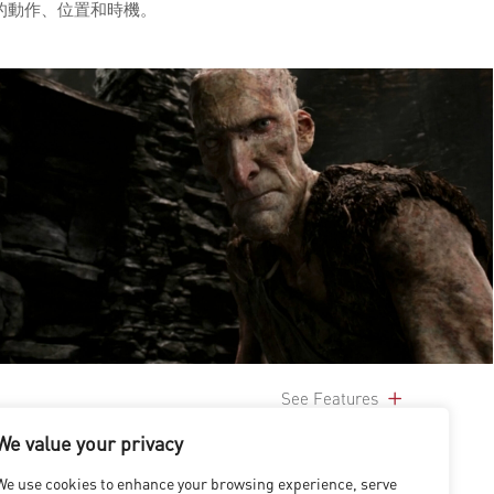
的動作、位置和時機。
See Features
We value your privacy
We use cookies to enhance your browsing experience, serve