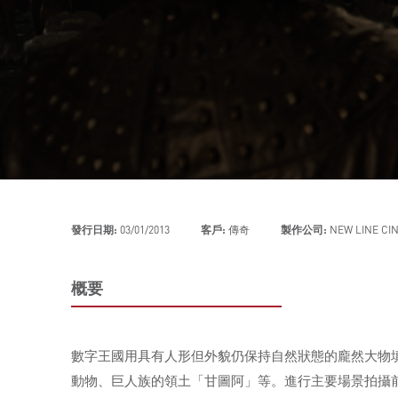
發行日期:
03/01/2013
客戶:
傳奇
製作公司:
NEW LINE CI
概要
數字王國用具有人形但外貌仍保持自然狀態的龐然大物填
動物、巨人族的領土「甘圖阿」等。進行主要場景拍攝