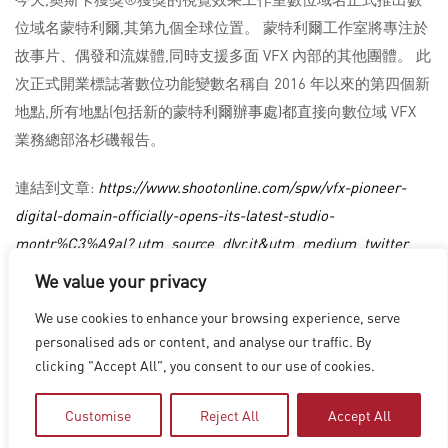
位域名蒙特利爾,其第九個全球位置。 蒙特利爾工作室將專注於
故事片、偶發和流媒體,同時支援多面 VFX 內部的其他團體。 此
次正式開業標誌著數位功能變數名稱自 2016 年以來的第四個新
地點,所有地點(包括新的蒙特利爾辦事處)都直接向數位域 VFX
業務總部洛杉磯報告。
連結到文章:
https://www.shootonline.com/spw/vfx-pioneer-
digital-domain-officially-opens-its-latest-studio-
montr%C3%A9al? utm_source_dlvr.it&utm_medium_twitter
We value your privacy
We use cookies to enhance your browsing experience, serve
洛杉磯
|
溫哥華
|
蒙特利爾
|
盧森堡
|
海德拉巴
|
北京
|
上海
|
personalised ads or content, and analyse our traffic. By
台北
|
香港
clicking "Accept All", you consent to our use of cookies.
Copyright © 2026 Digital Domain
Privacy Policy
|
Terms of Use
Customise
Reject All
Accept All