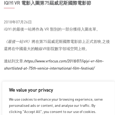
IQIYI VR 電影入圍第75屆威尼斯國際電影節
2018年07月26日
iQIYI 的最後一站將作為 VR 類別的一部分獲得入圍名單。
《最後一站VR》
將在第75屆威尼斯國際電影節上正式首映,之後
還將在中國最大的離線VR影院數字領域空間上映。
連結到文章
:https://www.vrfocus.com/2018/07/iqiyi-vr-film-
shortlisted-at-75th-venice-international-film-festival/
We value your privacy
We use cookies to enhance your browsing experience, serve
洛杉磯
|
溫哥華
|
蒙特利爾
|
盧森堡
|
海德拉巴
|
北京
|
上海
|
personalised ads or content, and analyse our traffic. By
台北
|
香港
clicking "Accept All", you consent to our use of cookies.