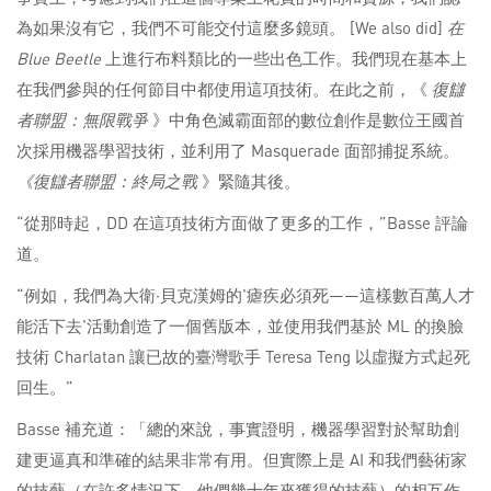
為如果沒有它，我們不可能交付這麼多鏡頭。 [We also did]
在
Blue Beetle
上進行布料類比的一些出色工作。我們現在基本上
在我們參與的任何節目中都使用這項技術。在此之前，《
復讎
者聯盟：無限戰爭
》中角色滅霸面部的數位創作是數位王國首
次採用機器學習技術，並利用了 Masquerade 面部捕捉系統。
《復讎者聯盟：終局之戰
》緊隨其後。
“從那時起，DD 在這項技術方面做了更多的工作，”Basse 評論
道。
“例如，我們為大衛·貝克漢姆的'瘧疾必須死——這樣數百萬人才
能活下去'活動創造了一個舊版本，並使用我們基於 ML 的換臉
技術 Charlatan 讓已故的臺灣歌手 Teresa Teng 以虛擬方式起死
回生。”
Basse 補充道：「總的來說，事實證明，機器學習對於幫助創
建更逼真和準確的結果非常有用。但實際上是 AI 和我們藝術家
的技藝（在許多情況下，他們幾十年來獲得的技藝）的相互作