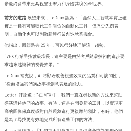
步最終會帶來更具視覺衝擊力和身臨其境的VR世界。
前方的道路
展望未來，LeDoux 認為：「雖然人工智慧本質上確
實是一種有可能取代工作崗位的自動化工具，但歷史先例表
明，自動化也可以刺激新興行業創造就業機會。
他指出，回顧過去 25 年，可以很好地理解這一趨勢。
“VFX 行業呈指數級增長，這主要是由於客戶隨著技術的進步要
求越來越複雜的視覺效果。”
LeDoux 補充說，AI 將顯著改善視覺效果的品質和可訪問性，
“從而增強我們講故事和創意表達的能力。
Letteri 評論道：“在 VFX 中，我們一直在尋找新的方法來幫助
導演講述他們的故事。有時，這是在開發新的工具，以實現更
高的圖像保真度或對自然現象進行更複雜的類比，有時，他們
是為了尋找更有效地完成所有這些工作的方法。
Basse 總結道：「我們每天都會看到工具供應商或新初創公司