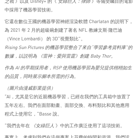
之戰
》以及 Disney+ 的《
女綠巨人：律師
》等備受矚目的電影
中採用了機器學習技術。
它還在數位王國的機器學習神經渲染軟體 Charlatan 的説明下，
為 2021 年 2 月的超級碗創建了著名 NFL 教練文斯·隆巴迪
（Vince Lombardi） 的 3D“視覺類比”。
Rising Sun Pictures 的機器學習整合了來自“學習參考資料庫”的
數據，以説明為
《雷神：愛與雷霆
》創建 Baby Thor。
作為 AI 的早期採用者，RSP 使用機器學習為嬰兒提供栩栩如生
的品質，同時展示腳本所需的行為。
（圖片由漫威影業提供）
“AI，尤其是它的近親機器學習，已經在我們的工具箱中放置了
五年左右。我們在面部動畫、面部交換、布料類比和其他應用
程式上使用它，“Basse 說。
“我們去年在
《女綠巨人
》中的工作廣泛使用了這項技術。
事實上，考慮到我們在這個專案上花費的時間和資源，我們認