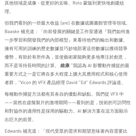
其他領域是成像 - 從更好的去噪、Roto 蒙版到更快地創建紋
理。
但我們看到的一些最大收益 [are] 在數據或圖書館管理等領域。
Baaske 補充道：「向前發展的關鍵是工作室通過『我們如何進
一步學習和開發我們的內部模型』來看待他們的輸出和數據。
擁有可用於訓練的歷史數據並巧妙地部署這些數據以獲得競爭
優勢，有助於有所作為，並使藝術家能夠更多地專注於創意，
而不是等待長時間的計算。
維康
“我認為 AI 影響動作捕捉的最
重要方式之一是它將在多大程度上擴大其應用程式和核心使用
者群，”Vicon 的 VFX 產品經理 David “Ed” Edwards 評論道。
每種動作捕捉方法都有其各自的優點和缺點。我們從 VFX 中
——當然在虛擬製片的激增期間——看到的是，技術的可訪問性
和對協作的適用性是採用的驅動力。AI 解決方案在這方面顯示
出巨大的前景。
Edwards 補充道：「現代受眾的需求和期望意味著內容需要比