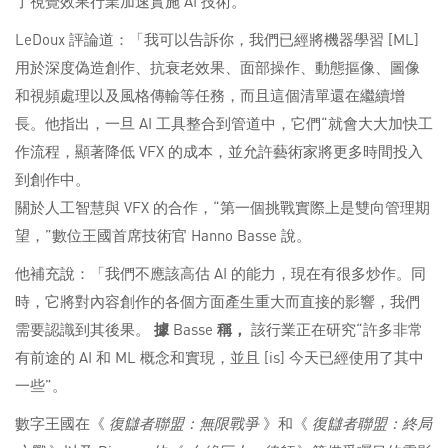
了視覺效果行業加速實施 AI 技術。
LeDoux 評論道：「我可以告訴你，我們已經將機器學習 [ML]
用於深度偽造創作、抗衰老效果、面部操作、動態摳像、圖像
和視頻處理以及風格傳輸等任務，而且這個清單還在繼續增
長。他指出，一旦 AI 工具整合到管道中，它們“就會大大加快工
作流程，顯著降低 VFX 的成本，並允許藝術家將更多時間投入
到創作中。
關於人工智慧與 VFX 的合作，“第一個挑戰實際上是雙向管理期
望，”數位王國首席技術官 Hanno Basse 說。
他補充說：「我們不應該高估 AI 的能力，現在有很多炒作。同
時，它將對內容創作的各個方面產生重大而直接的影響，我們
需要認識到其後果。
據
Basse
稱，
該行業正在研究“許多非常
有前途的 AI 和 ML 概念和實現，並且 [is] 今天已經使用了其中
一些”。
數字王國在《
復讎者聯盟：無限戰爭
》和《
復讎者聯盟：終局