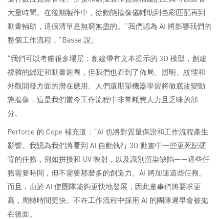
大量時間。在後期製作中，從動態摳像儀輔助到色彩匹配再到
動畫輔助，這個清單是無窮無盡的。“我們認為 AI 將影響我們的
整個工作流程，”Basse 說。
“我們可以考慮很多場景：創建帶有文本提示的 3D 模型，創建
複雜的綁定和動畫迴圈，但我們也看到了佈局、照明、紋理和
外觀開發方面的潛在應用。人們還期望機器學習將徹底改變動
態摳像，這是我們當今工作流程中非常耗費人力且乏味的部
分。
Perforce 的 Cope 補充道：“AI 也將對質量保證和工作流程產生
影響。我認為我們將看到 AI 自動執行 3D 動畫中一些更死記硬
背的任務，例如拼接和 UV 映射，以及識別渲染缺陷——這些任
務需要時間，但不需要那麼多的創造力。AI 將加速這些任務。
而且，由於 AI 使團隊能夠更快地發展，因此董事們將要求更
高，周轉時間更快。不在工作流程中採用 AI 的團隊遲早會被拋
在後面。