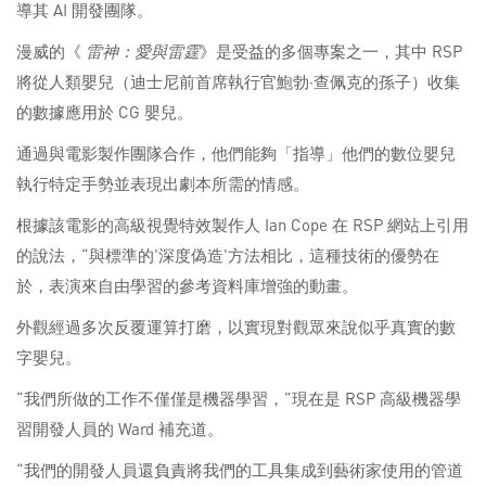
導其 AI 開發團隊。
漫威的《
雷神：愛與雷霆
》是受益的多個專案之一，其中 RSP
將從人類嬰兒（迪士尼前首席執行官鮑勃·查佩克的孫子）收集
的數據應用於 CG 嬰兒。
通過與電影製作團隊合作，他們能夠「指導」他們的數位嬰兒
執行特定手勢並表現出劇本所需的情感。
根據該電影的高級視覺特效製作人 Ian Cope 在 RSP 網站上引用
的說法，“與標準的'深度偽造'方法相比，這種技術的優勢在
於，表演來自由學習的參考資料庫增強的動畫。
外觀經過多次反覆運算打磨，以實現對觀眾來說似乎真實的數
字嬰兒。
“我們所做的工作不僅僅是機器學習，”現在是 RSP 高級機器學
習開發人員的 Ward 補充道。
“我們的開發人員還負責將我們的工具集成到藝術家使用的管道