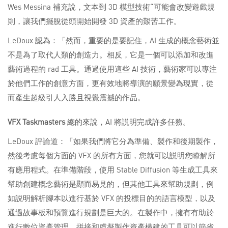
Wes Messina 補充說，文本到 3D 模型技術“可能會改變遊戲規
則，讓我們擺脫從頭開始開發 3D 資產的艱苦工作。
LeDoux 認為：「然而，重要的是要記住，AI 生成的概念藝術並
不是為了取代人類的創造力。相反，它是一個可以添加和改進
藝術過程的 rad 工具。通過使用這些 AI 技術，藝術家可以專注
於他們工作的創意方面，更有效地將導演的願景變為現實，從
而產生超級引人入勝且視覺震撼的作品。
VFX
Taskmasters
總的來說，AI 將説明完成許多任務。
LeDoux 評論道：「如果我們將它分為準備、製作和後期製作，
然後考慮每個方面的 VFX 的所有方面，您就可以説明您瞭解所
有應用程式。在準備階段，使用 Stable Diffusion 等生成工具來
幫助創建概念藝術是顯而易見的，但其他工具來幫助規劃，例
如説明解析腳本以進行基於 VFX 的投標目的的語言模型，以及
通過故事板和預覽進行規劃是巨大的。在製作中，擁有有助於
進行數位資產管理、拼接和虛擬製作資產構建的工具可以節省