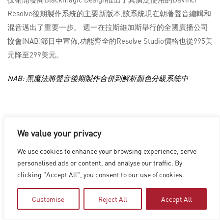
Resolve後期製作系統的主要新版本,該系統現在朝著聲音編輯和
混音邁出了重要一步。 週一在拉斯維加斯舉行的全國廣播公司
協會(NAB)節目中宣佈,功能齊全的Resolve Studio價格也從995美
元降至299美元。
NAB: 黑魔法將聲音後期製作合併到解析顏色分級系統中
洛杉磯
|
溫哥華
|
蒙特利爾
|
盧森堡
|
海德拉巴
|
北京
|
上海
|
We value your privacy
台北
|
香港
Copyright © 2026 Digital Domain
We use cookies to enhance your browsing experience, serve
Privacy Policy
|
Terms of Use
personalised ads or content, and analyse our traffic. By
clicking "Accept All", you consent to our use of cookies.
Customise
Reject All
Accept All