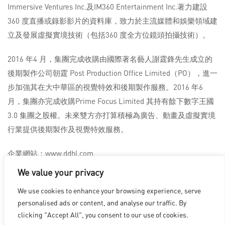
Immersive Ventures Inc.及IM360 Entertainment Inc.著力建設
360 度直播或錄影影片的資料庫，致力於主流媒體和娛樂領域建
立及發展虛擬實境技術（包括360 度全方位鏡頭拍攝技術）。
2016 年4 月，集團完成收購由國際著名藝人謝霆鋒先生成立的
後期製作公司朝霆 Post Production Office Limited（PO），進一
步加強其在大中華區的視覺特效和後期製作服務。2016 年6
月，集團亦完成收購Prime Focus Limited 其持有餘下數字王國
3.0 集團之股權。未來雙方亦打算積極為廣告、動畫及虛擬實境
行業提供後期製作及視覺特效服務。
企業網站：www.ddhl.com
We value your privacy
We use cookies to enhance your browsing experience, serve
洛杉磯
|
溫哥華
|
蒙特利爾
|
盧森堡
|
海德拉巴
|
北京
|
上海
|
personalised ads or content, and analyse our traffic. By
台北
|
香港
clicking "Accept All", you consent to our use of cookies.
Copyright © 2026 Digital Domain