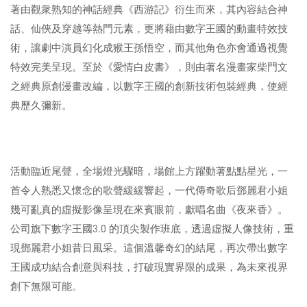
著由觀衆熟知的神話經典《西游記》衍生而來，其內容結合神
話、仙俠及穿越等熱門元素，更將藉由數字王國的動畫特效技
術，讓劇中演員幻化成猴王孫悟空，而其他角色亦會通過視覺
特效完美呈現。至於《愛情白皮書》，則由著名漫畫家柴門文
之經典原創漫畫改編，以數字王國的創新技術包裝經典，使經
典歷久彌新。
活動臨近尾聲，全場燈光驟暗，場館上方躍動著點點星光，一
首令人熟悉又懷念的歌聲緩緩響起，一代傳奇歌后鄧麗君小姐
幾可亂真的虛擬影像呈現在來賓眼前，獻唱名曲《夜來香》。
公司旗下數字王國3.0 的頂尖製作班底，透過虛擬人像技術，重
現鄧麗君小姐昔日風采。這個溫馨奇幻的結尾，再次帶出數字
王國成功結合創意與科技，打破現實界限的成果，為未來視界
創下無限可能。