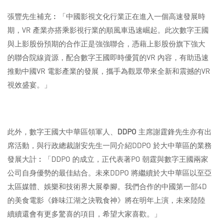
張豐先生補充︰「中國影視文化行業正在進入一個高速發展時
期，VR 產業亦搭乘影視行業的順風車迅速崛起。此次數字王國
與上影股份預期的合作正是強強聯合，憑藉上影股份旗下強大
的聯合院線資源，配合數字王國即時優質的VR 內容，有助迅速
推動中國VR 電影產業的發展，攜手為觀眾帶來全新和震撼的VR
視效盛宴。」
此外，數字王國大中華區領軍人、
DDPO
主席謝霆鋒先生亦有出
席活動，與行政總裁謝安先生一同介紹DDPO 於大中華區的業務
發展大計︰「DDPO 的成立，正代表著PO 朝霆與數字王國兩家
公司自身優勢的最佳結合。未來DDPO 將繼續於大中華區以至亞
太區媒體、娛樂和技術界大展拳腳。我們合作的中國第一部4D
的美食電影《鋒味江湖之決戰食神》將在明年上演，未來陸陸
續續還會有更多驚喜的項目，希望大家喜歡。」