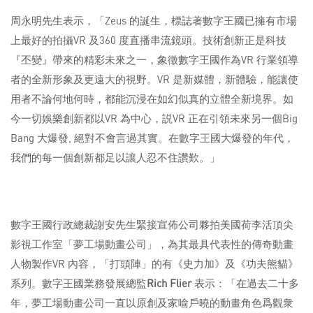
周永明先生表示，「Zeus 的誕生，標誌著數字王國已擁有市場
上最好的拍攝VR 及360 度直播串流鏡頭。技術創新正是科技
『丕變』帶來的精彩未來之一，象徵數字王國作為VR 行業領導
者的全新形象及更遠大的視野。VR 是新媒體，新體驗，能讓使
用者不論何地何時，都能沉浸在如幻似真的立體全新境界。如
今一切娛樂創新都以VR 為中心，説VR 正在引領未來另一個Big
Bang 大爆發, 絕對不會言過其實。在數字王國大爆發的年代，
我們的每一個創新都足以讓人忍不住讚歎。」
數字王國行政總裁謝安先生緊接宣佈公司夥拍美國荷李活頂尖
影視工作室「夢工場動畫公司」，為其最具代表性的傳奇動畫
人物製作VR 內容，「打頭陣」的有《史力加》及《功夫熊貓》
系列。數字王國業務發展總監
Rich Flier
表示：「在過去二十多
年，夢工場動畫公司一直以原創及家喻戶曉的動畫角色爲觀衆