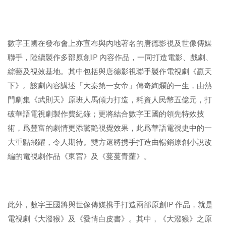
數字王國在發布會上亦宣布與內地著名的唐德影視及世像傳媒
聯手，陸續製作多部原創IP 內容作品，一同打造電影、戲劇、
綜藝及視效基地。其中包括與唐德影視聯手製作電視劇《贏天
下》。該劇內容講述「大秦第一女帝」傳奇絢爛的一生，由熱
門劇集《武則天》原班人馬傾力打造，耗資人民幣五億元，打
破華語電視劇製作費紀錄；更將結合數字王國的領先特效技
術，爲豐富的劇情更添驚艶視覺效果，此爲華語電視史中的一
大重點飛躍，令人期待。雙方還將携手打造由暢銷原創小說改
編的電視劇作品《東宮》及《蔓蔓青蘿》。
此外，數字王國將與世像傳媒携手打造兩部原創IP 作品，就是
電視劇《大潑猴》及《愛情白皮書》。其中，《大潑猴》之原