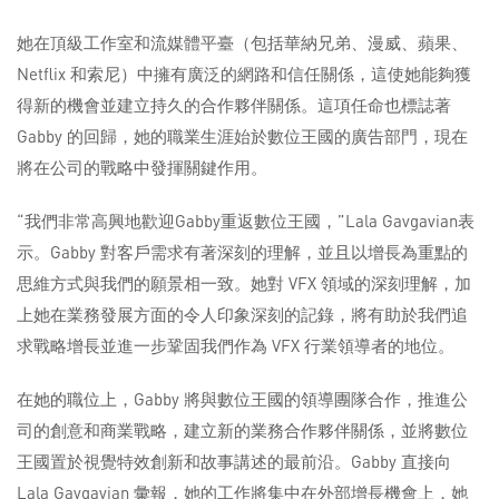
她在頂級工作室和流媒體平臺（包括華納兄弟、漫威、蘋果、
Netflix 和索尼）中擁有廣泛的網路和信任關係，這使她能夠獲
得新的機會並建立持久的合作夥伴關係。這項任命也標誌著
Gabby 的回歸，她的職業生涯始於數位王國的廣告部門，現在
將在公司的戰略中發揮關鍵作用。
“我們非常高興地歡迎Gabby重返數位王國，”Lala Gavgavian表
示。Gabby 對客戶需求有著深刻的理解，並且以增長為重點的
思維方式與我們的願景相一致。她對 VFX 領域的深刻理解，加
上她在業務發展方面的令人印象深刻的記錄，將有助於我們追
求戰略增長並進一步鞏固我們作為 VFX 行業領導者的地位。
在她的職位上，Gabby 將與數位王國的領導團隊合作，推進公
司的創意和商業戰略，建立新的業務合作夥伴關係，並將數位
王國置於視覺特效創新和故事講述的最前沿。Gabby 直接向
Lala Gavgavian 彙報，她的工作將集中在外部增長機會上，她