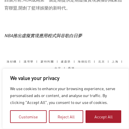
育聯盟,開創了籃球娛樂的新時代。
NBA推出虛擬實境應用程式與谷歌白日夢
洛杉磯
|
溫哥華
|
蒙特利爾
|
盧森堡
|
海德拉巴
|
北京
|
上海
|
台北
|
香港
Copyright © 2026 Digital Domain
We value your privacy
Privacy Policy
|
Terms of Use
We use cookies to enhance your browsing experience, serve
personalised ads or content, and analyse our traffic. By
clicking "Accept All", you consent to our use of cookies.
Customise
Reject All
Accept All