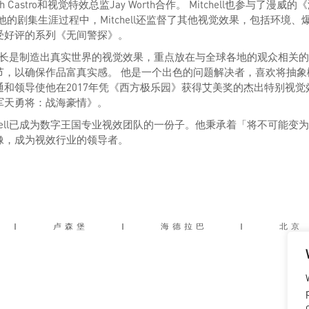
eth Castro和视觉特效总监Jay Worth合作。 Mitchell也参与了漫
他的剧集生涯过程中，Mitchell还监督了其他视觉效果，包括环境
广受好评的系列《无间警探》。
ll的专长是制造出真实世界的视觉效果，重点放在与全球各地的观众相关
，以确保作品富真实感。 他是一个出色的问题解决者，喜欢将抽象概念
通和领导使他在2017年凭《西方极乐园》获得艾美奖的杰出特别视
军天勇将：战海豪情》。
chell已成为数字王国专业视效团队的一份子。他秉承着「将不可能
像，成为视效行业的领导者。
|
卢森堡
|
海德拉巴
|
北京