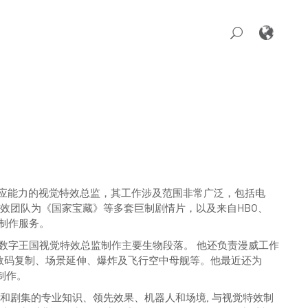
造力和适应能力的视觉特效总监，其工作涉及范围非常广泛，包括电
领视效团队为《国家宝藏》等多套巨制剧情片，以及来自HBO、
供视效制作服务。
ing》中担任数字王国视觉特效总监制作主要生物段落。 他还负责漫威工作
由数码复制、场景延伸、爆炸及飞行空中母舰等。他最近还为
制作。
多季和剧集的专业知识、领先效果、机器人和场境, 与视觉特效制