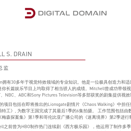
L S. DRAIN
总监
ll Drain拥有30多年于视觉特效领域的专业知识。他是一位极具创
你长篇娱乐节目上均取得了相当骄人的成绩。Mitchell曾成功带
TNT、NBC、ABC和Sony Pictures Television等多部获奖的剧集提
l最近的项目包括在即将推出的Lionsgate剧情片《Chaos Walk
局特工》, 为数字王国完成了其最后1季的6集拍摄。 工作范围包括
剧《梅森探案集》第1季和哥伦比亚广播公司的《迷离境界》第2季进行
chell之前曾为HBO制作热门连续剧《西方极乐园》，他运用了制作