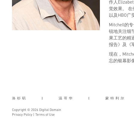
作人Elizab
觉效果。 在
以及HBO
Mitche
锐地关注细节
果工艺的精
报告》及《
现在，Mit
忘的银幕影
洛杉矶
|
温哥华
|
蒙特利尔
Copyright © 2026 Digital Domain
Privacy Policy
|
Terms of Use