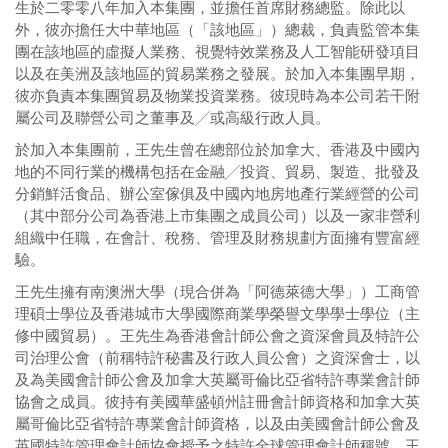
生於二零零八年加入本集團，並擔任首席財務總監。除此以
外，彼亦擔任大中華地區（「該地區」）總裁，負責監管本集
團在該地區的虛擬人業務、視覺特效業務及人工智能研發項目
以及在美洲及該地區的貿易業務之發展。於加入本集團早期，
彼亦負責本集團貿易及物業投資業務。彼現時為本公司若干附
屬公司及聯營公司之董事及╱或高級行政人員。
於加入本集團前，王先生曾在總部位於加拿大、香港及中國內
地的不同行業的機構包括在金融╱投資、貿易、製造、批發及
分銷鮮活食品、辦公室傢俱及中國內地房地產行業經營的公司
（其中部分公司為香港上市集團之成員公司）以及一家非營利
組織中任職，在會計、稅務、管理及財務規劃方面擁有豐富經
驗。
王先生擁有南澳洲大學（現合併為「阿德萊德大學」）工商管
理碩士學位及香港城市大學國際商業學榮譽文學學士學位（主
修中國貿易）。王先生為香港會計師公會之資深會員及特許公
司治理公會（前稱特許秘書及行政人員公會）之資深會士，以
及為美國會計師公會及加拿大英屬哥倫比亞省特許專業會計師
協會之成員。彼持有美國華盛頓州註冊會計師資格和加拿大英
屬哥倫比亞省特許專業會計師資格，以及由美國會計師公會及
英國特許管理會計師協會授予之特許全球管理會計師稱號。王