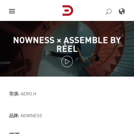
Skip
to
content
NOWNESS × ASSEMBLE BY
RÉEL
导演:
AERO.H
品牌:
NOWNESS