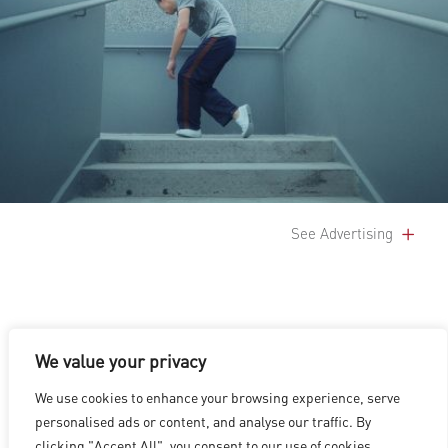
See Advertising
We value your privacy
We use cookies to enhance your browsing experience, serve
洛杉矶
|
温哥华
|
蒙特利尔
|
卢森堡
|
海德拉巴
|
北京
|
上海
|
personalised ads or content, and analyse our traffic. By
台北
|
香港
clicking "Accept All", you consent to our use of cookies.