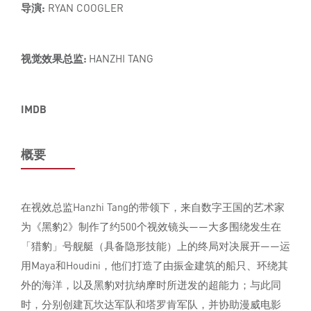
导演:
RYAN COOGLER
视觉效果总监:
HANZHI TANG
IMDB
概要
在视效总监Hanzhi Tang的带领下，来自数字王国的艺术家
为《黑豹2》制作了约500个视效镜头——大多围绕发生在
「猎豹」号舰艇（具备隐形技能）上的终局对决展开——运
用Maya和Houdini，他们打造了由振金建筑的船只、环绕其
外的海洋，以及黑豹对抗纳摩时所迸发的超能力；与此同
时，分别创建瓦坎达军队和塔罗肯军队，并协助漫威电影