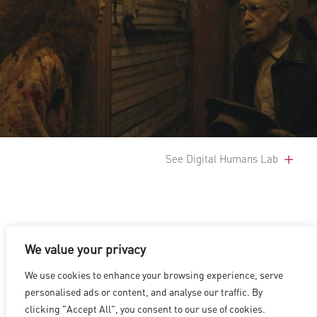
See Digital Humans Lab
We value your privacy
We use cookies to enhance your browsing experience, serve
洛杉矶
|
温哥华
|
蒙特利尔
|
卢森堡
|
海德拉巴
|
北京
|
上海
|
personalised ads or content, and analyse our traffic. By
台北
|
香港
clicking "Accept All", you consent to our use of cookies.