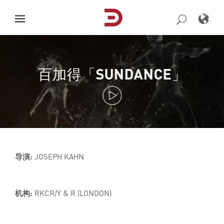
Skip
to
content
百加得「SUNDANCE」
导演:
JOSEPH KAHN
机构:
RKCR/Y & R (LONDON)